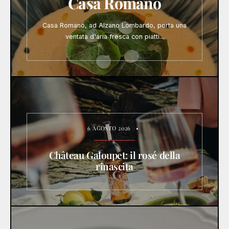
Casa Romano
Casa Romano, ad Alzano Lombardo, porta una
ventata d'aria fresca con piatti
...
6 AGOSTO 2026
•
Château Galoupet: il rosé della
rinascita