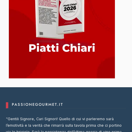
PASSIONEGOURMET.IT
“Gentili Signore, Cari Signori! Quello di cui vi parleremo sarà
l’emotività e la verità che rimarrà sulla tavola prima che ci portino
via le briciole. Sarà la persistenza dell’ultima goccia di vino prima