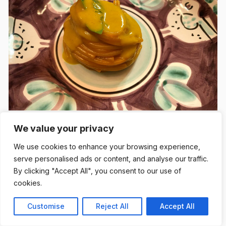
We value your privacy
Gherardo Averoldi
We use cookies to enhance your browsing experience,
Suono N’uovo – Massimiliano Alajmo
serve personalised ads or content, and analyse our traffic.
–
Le Calandre
By clicking "Accept All", you consent to our use of
cookies.
La masticazione quale veicolo sonoro e il suono quale
completamento dell’esperienza gastronomica. Dotato di
Customise
Reject All
Accept All
tappi per orecchie e ad occhi chiusi il commensale potrà