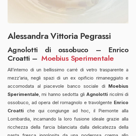
Alessandra Vittoria Pegrassi
Agnolotti di ossobuco – Enrico
Croatti –
Moebius Sperimentale
All’interno di un bellissimo carré di vetro trasparente a
mezz’aria, negli spazi di un ex opificio rimaneggiato e
accomodata al piacevole banco sociale di
Moebius
Sperimentale
, mi hanno sedotta gli
Agnolotti
ricolmi di
ossobuco, ad opera del romagnolo e travolgente
Enrico
Croatti
che qui congiunge ad hoc, il Piemonte alla
Lombardia, incarnando la loro fusione ideale grazie alla
ricchezza della farcia bilanciata dalla delicatezza della
pasta fresca ingolosita da una poderosa crema allo