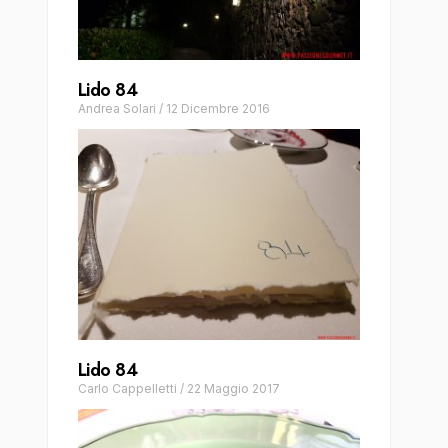
Lido 84
Andrea Solari
/
12 Dicembre 2016
Lido 84
Carlo Cappelletti
/
22 Maggio 2017