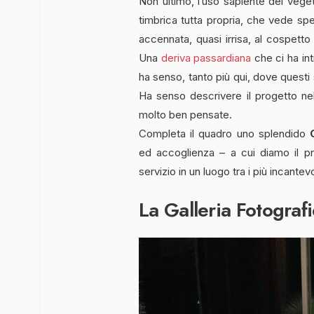
Non ultimo, l’uso sapiente del veg
timbrica tutta propria, che vede sp
accennata, quasi irrisa, al cospetto
Una
deriva passardiana
che ci ha int
ha senso, tanto più qui, dove quest
Ha senso descrivere il progetto ne
molto ben pensate.
Completa il quadro uno splendido
ed accoglienza – a cui diamo il p
servizio in un luogo tra i più incantev
La Galleria Fotografi