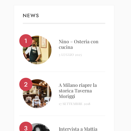
NEWS
Nino – Osteria con
cucina
3 LUGLIO 2025
A Milano riapre la
storica Taverna
Moriggi
17 SETTEMBRE 2018
Intervista a Mattia