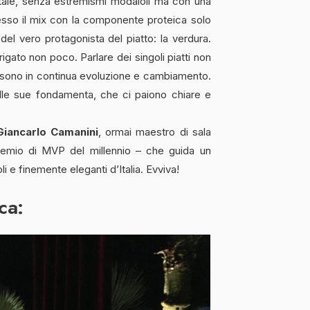
etale, senza estremismi modaioli ma con una
esso il mix con la componente proteica solo
 del vero protagonista del piatto: la verdura.
rigato non poco. Parlare dei singoli piatti non
i sono in continua evoluzione e cambiamento.
lle sue fondamenta, che ci paiono chiare e
Giancarlo Camanini
, ormai maestro di sala
remio di MVP del millennio – che guida un
oli e finemente eleganti d’Italia. Evviva!
ca: