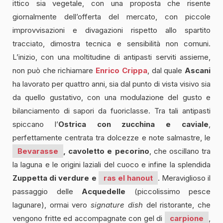
ittico sia vegetale, con una proposta che risente
giornalmente dell’offerta del mercato, con piccole
improvvisazioni e divagazioni rispetto allo spartito
tracciato, dimostra tecnica e sensibilità non comuni.
L’inizio, con una moltitudine di antipasti serviti assieme,
non può che richiamare
Enrico Crippa
, dal quale
Ascani
ha lavorato per quattro anni, sia dal punto di vista visivo sia
da quello gustativo, con una modulazione del gusto e
bilanciamento di sapori da fuoriclasse. Tra tali antipasti
spiccano l’
Ostrica con zucchina e caviale
,
perfettamente centrata tra dolcezze e note salmastre, le
Bevarasse
, cavoletto e pecorino
, che oscillano tra
la laguna e le origini laziali del cuoco e infine la splendida
Zuppetta di verdure e
ras el hanout
. Meraviglioso il
passaggio delle
Acquedelle
(piccolissimo pesce
lagunare), ormai vero
signature dish
del ristorante, che
vengono fritte ed accompagnate con gel di
carpione
,