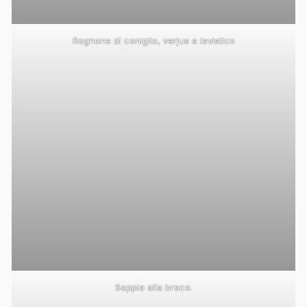
Rognone di coniglio, verjus e levistico
Seppia alla brace.