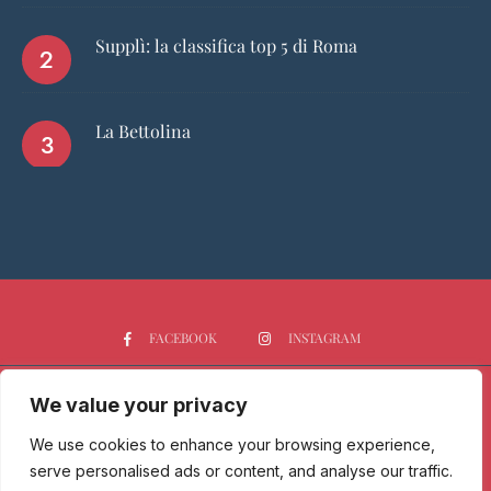
Supplì: la classifica top 5 di Roma
La Bettolina
FACEBOOK
INSTAGRAM
We value your privacy
HOME
CHI SIAMO
PGTOP5
RISTORANTI
VINO
SPIRITS
NEWS
We use cookies to enhance your browsing experience,
serve personalised ads or content, and analyse our traffic.