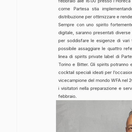
febbraio alle 16:00 presso l’Horeca 
come Partesa stia implementando l’
distribuzione per ottimizzare e render
Sempre con uno spirito fortemen
digitale, saranno presentati diverse
per soddisfare le esigenze di vari 
possibile assaggiare le quattro refe
linea di spirits private label di Pa
Torino e Bitter. Gli spirits potrann
cocktail speciali ideati per l’occas
vicecampione del mondo WFA nel 201
i visitatori nella preparazione e ser
febbraio.