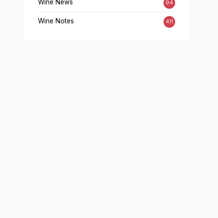
Wine News
94
Wine Notes
411