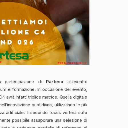
la partecipazione di
Partesa
all’evento:
ium e formazione. In occasione dell’evento,
4 avrà infatti triplice matrice. Quella digitale
nell’innovazione quotidiana, utilizzando le più
nza artificiale. Il secondo focus verterà sulle
amente possibile assaporare una selezione di
l vasto e variegato portfolio di referenze di