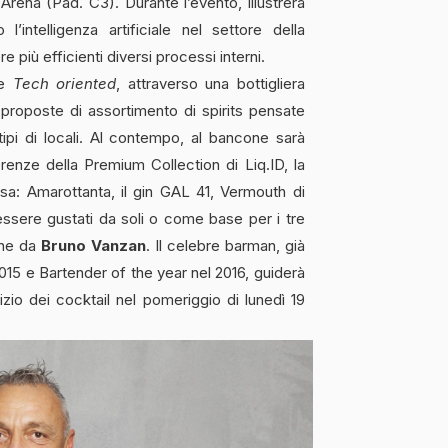
Arena (Pad. C3). Durante l’evento, illustrerà
intelligenza artificiale nel settore della
e più efficienti diversi processi interni.
te
Tech oriented
, attraverso una bottigliera
 proposte di assortimento di spirits pensate
tipi di locali. Al contempo, al bancone sarà
renze della Premium Collection di Liq.ID, la
rtesa: Amarottanta, il gin GAL 41, Vermouth di
o essere gustati da soli o come base per i tre
ione da
Bruno Vanzan
. Il celebre barman, già
5 e Bartender of the year nel 2016, guiderà
vizio dei cocktail nel pomeriggio di lunedì 19