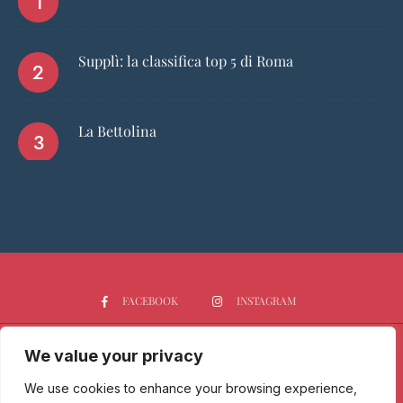
Supplì: la classifica top 5 di Roma
La Bettolina
FACEBOOK
INSTAGRAM
We value your privacy
HOME
CHI SIAMO
PGTOP5
RISTORANTI
VINO
SPIRITS
NEWS
We use cookies to enhance your browsing experience,