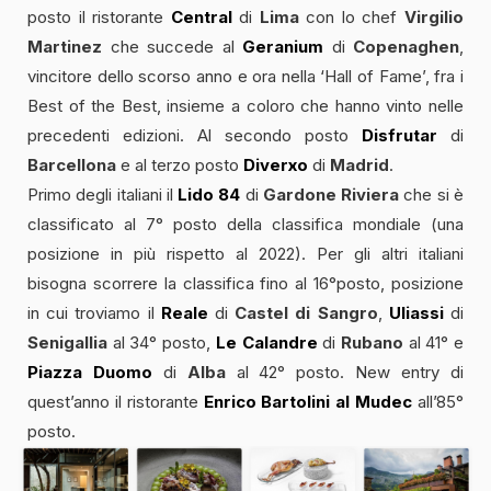
posto il ristorante
Central
di
Lima
con lo chef
Virgilio
Martinez
che succede al
Geranium
di
Copenaghen
,
vincitore dello scorso anno e ora nella ‘Hall of Fame’, fra i
Best of the Best, insieme a coloro che hanno vinto nelle
precedenti edizioni. Al secondo posto
Disfrutar
di
Barcellona
e al terzo posto
Diverxo
di
Madrid
.
Primo degli italiani il
Lido 84
di
Gardone Riviera
che si è
classificato al 7° posto della classifica mondiale (una
posizione in più rispetto al 2022). Per gli altri italiani
bisogna scorrere la classifica fino al 16°posto, posizione
in cui troviamo il
Reale
di
Castel di Sangro
,
Uliassi
di
Senigallia
al 34° posto,
Le Calandre
di
Rubano
al 41° e
Piazza Duomo
di
Alba
al 42° posto. New entry di
quest’anno il ristorante
Enrico Bartolini al Mudec
all’85°
posto.