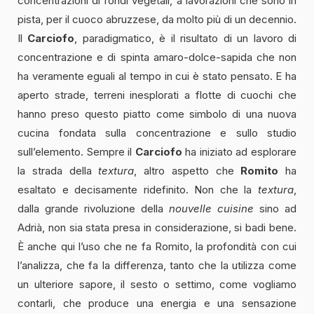
concentrazioni di fondi vegetali, a lavorazioni che sono in
pista, per il cuoco abruzzese, da molto più di un decennio.
Il
Carciofo
, paradigmatico, è il risultato di un lavoro di
concentrazione e di spinta amaro-dolce-sapida che non
ha veramente eguali al tempo in cui è stato pensato. E ha
aperto strade, terreni inesplorati a flotte di cuochi che
hanno preso questo piatto come simbolo di una nuova
cucina fondata sulla concentrazione e sullo studio
sull’elemento. Sempre il
Carciofo
ha iniziato ad esplorare
la strada della
textura
, altro aspetto che
Romito
ha
esaltato e decisamente ridefinito. Non che la
textura
,
dalla grande rivoluzione della
nouvelle cuisine
sino ad
Adrià, non sia stata presa in considerazione, si badi bene.
È anche qui l’uso che ne fa Romito, la profondità con cui
l’analizza, che fa la differenza, tanto che la utilizza come
un ulteriore sapore, il sesto o settimo, come vogliamo
contarli, che produce una energia e una sensazione