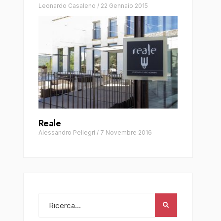
Leonardo Casaleno
/
22 Gennaio 2015
Reale
Alessandro Pellegri
/
7 Novembre 2016