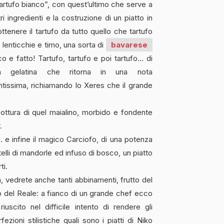
artufo bianco”, con quest’ultimo che serve a
ri ingredienti e la costruzione di un piatto in
ottenere il tartufo da tutto quello che tartufo
i lenticchie e timo, una sorta di
bavarese
oco e fatto! Tartufo, tartufo e poi tartufo… di
 la gelatina che ritorna in una nota
ntissima, richiamando lo Xeres che il grande
cottura di quel maialino, morbido e fondente
.
 e infine il magico Carciofo, di una potenza
telli di mandorle ed infuso di bosco, un piatto
ti.
a, vedrete anche tanti abbinamenti, frutto del
o del Reale: a fianco di un grande chef ecco
uscito nel difficile intento di rendere gli
ezioni stilistiche quali sono i piatti di Niko