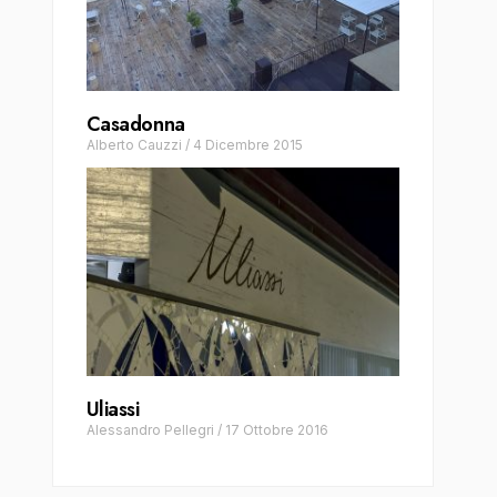
Casadonna
Alberto Cauzzi
/
4 Dicembre 2015
Uliassi
Alessandro Pellegri
/
17 Ottobre 2016