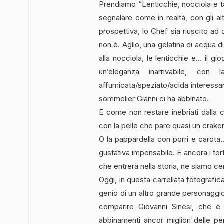
Prendiamo “Lenticchie, nocciola e t
segnalare come in realtà, con gli alt
prospettiva, lo Chef sia riuscito ad 
non è. Aglio, una gelatina di acqua d
alla nocciola, le lenticchie e… il gi
un’eleganza inarrivabile, con
affumicata/speziato/acida interessa
sommelier Gianni ci ha abbinato.
E come non restare inebriati dalla 
con la pelle che pare quasi un craker
O la pappardella con porri e carota…
gustativa impensabile. E ancora i tor
che entrerà nella storia, ne siamo cer
Oggi, in questa carrellata fotografic
genio di un altro grande personaggi
comparire Giovanni Sinesi, che è ri
abbinamenti ancor migliori delle perf