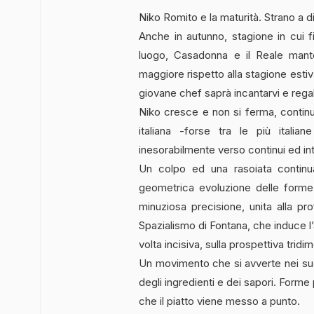
Niko Romito e la maturità. Strano a d
Anche in autunno, stagione in cui
luogo, Casadonna e il Reale mant
maggiore rispetto alla stagione estiva
giovane chef saprà incantarvi e rega
Niko cresce e non si ferma, contin
italiana -forse tra le più itali
inesorabilmente verso continui ed int
Un colpo ed una rasoiata continua
geometrica evoluzione delle forme e
minuziosa precisione, unita alla pro
Spazialismo di Fontana, che induce l’
volta incisiva, sulla prospettiva trid
Un movimento che si avverte nei suoi
degli ingredienti e dei sapori. Form
che il piatto viene messo a punto.