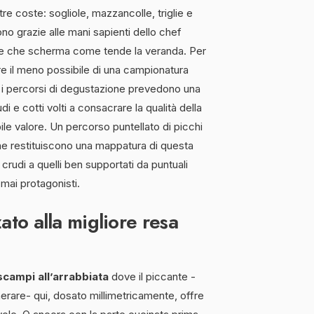
re coste: sogliole, mazzancolle, triglie e
o grazie alle mani sapienti dello chef
e che scherma come tende la veranda. Per
re il meno possibile di una campionatura
ti i percorsi di degustazione prevedono una
udi e cotti volti a consacrare la qualità della
le valore. Un percorso puntellato di picchi
che restituiscono una mappatura di questa
i crudi a quelli ben supportati da puntuali
mai protagonisti.
ato alla migliore resa
scampi all’arrabbiata
dove il piccante -
erare- qui, dosato millimetricamente, offre