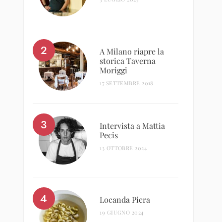
A Milano riapre la
storica Taverna
Moriggi
17 SETTEMBRE 2018
Intervista a Mattia
Pecis
13 OTTOBRE 2024
Locanda Piera
19 GIUGNO 2024