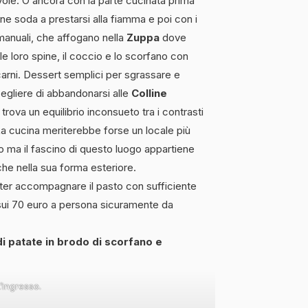
ole. O ancora con la parte cucinata prima
rne soda a prestarsi alla fiamma e poi con i
manuali, che affogano nella
Zuppa
dove
le loro spine, il coccio e lo scorfano con
 carni. Dessert semplici per sgrassare e
scegliere di abbandonarsi alle
Colline
trova un equilibrio inconsueto tra i contrasti
La cucina meriterebbe forse un locale più
o ma il fascino di questo luogo appartiene
he nella sua forma esteriore.
poter accompagnare il pasto con sufficiente
sui 70 euro a persona sicuramente da
i patate in brodo di scorfano e
L’ingresso.