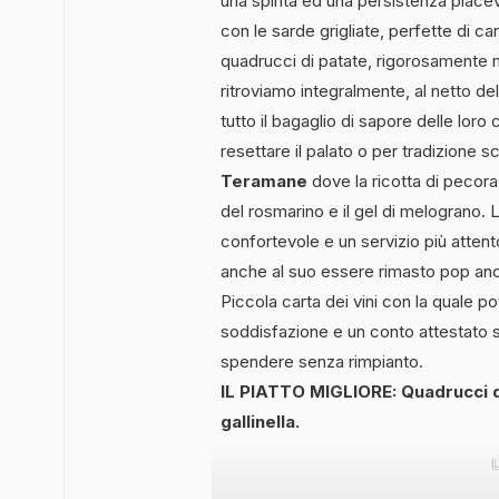
una spinta ed una persistenza piacev
con le sarde grigliate, perfette di ca
quadrucci di patate, rigorosamente 
ritroviamo integralmente, al netto del
tutto il bagaglio di sapore delle loro
resettare il palato o per tradizione 
Teramane
dove la ricotta di pecora 
del rosmarino e il gel di melograno. 
confortevole e un servizio più attent
anche al suo essere rimasto pop anc
Piccola carta dei vini con la quale 
soddisfazione e un conto attestato 
spendere senza rimpianto.
IL PIATTO MIGLIORE: Quadrucci d
gallinella.