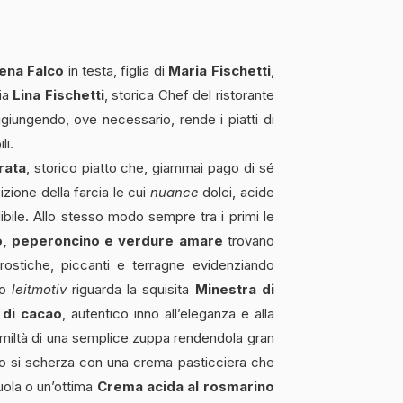
ena Falco
in testa, figlia di
Maria Fischetti
,
zia
Lina Fischetti
, storica Chef del ristorante
iungendo, ove necessario, rende i piatti di
li.
rata
, storico piatto che, giammai pago di sé
izione della farcia le cui
nuance
dolci, acide
bile. Allo stesso modo sempre tra i primi le
lio, peperoncino e verdure amare
trovano
arostiche, piccanti e terragne evidenziando
co
leitmotiv
riguarda la squisita
Minestra di
 di cacao
, autentico inno all’eleganza e alla
umiltà di una semplice zuppa rendendola gran
o si scherza con una crema pasticciera che
uola o un’ottima
Crema acida al rosmarino