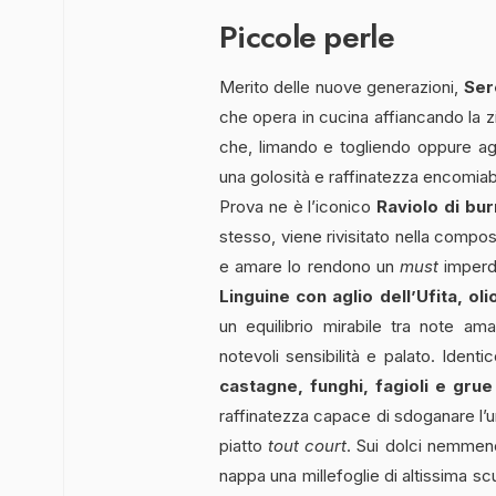
Piccole perle
Merito delle nuove generazioni,
Ser
che opera in cucina affiancando la 
che, limando e togliendo oppure agg
una golosità e raffinatezza encomiabi
Prova ne è l’iconico
Raviolo di bur
stesso, viene rivisitato nella compos
e amare lo rendono un
must
imperdi
Linguine con aglio dell’Ufita, o
un equilibrio mirabile tra note am
notevoli sensibilità e palato. Identi
castagne, funghi, fagioli e grue
raffinatezza capace di sdoganare l’
piatto
tout court
. Sui dolci nemmen
nappa una millefoglie di altissima sc