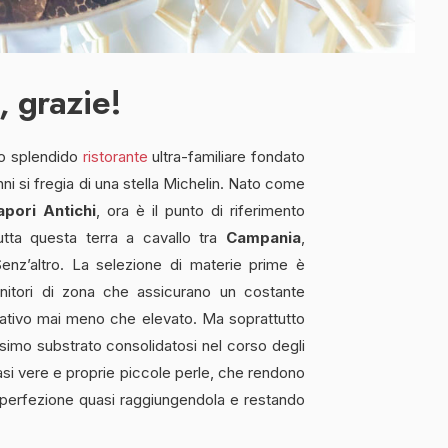
, grazie!
sto splendido
ristorante
ultra-familiare fondato
ni si fregia di una stella Michelin. Nato come
apori Antichi
, ora è il punto di riferimento
utta questa terra a cavallo tra
Campania
,
? Senz’altro. La selezione di materie prime è
ornitori di zona che assicurano un costante
itativo mai meno che elevato. Ma soprattutto
issimo substrato consolidatosi nel corso degli
casi vere e proprie piccole perle, che rendono
ella perfezione quasi raggiungendola e restando