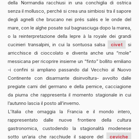
della Normandia racchiusi in una conchiglia di ostrica
senza il mollusco, perché si crea una simbiosi tra il sapore
degli agnelli che brucano nei prés salés e le onde del
mare, con le alghe posate sul bagnasciuga dopo la marea,
o la reinterpretazione della lepre à la royale dei grandi
cucinieri transalpini, in cui la sontuosa salsa
civet
si
arricchisce di cioccolato e diventa anche una “mole”
messicana per ricoprire insieme un “finto” bollito emiliano
-i confini si ampliano passando dal Vecchio al Nuovo
Continente con disarmante disinvoltura- avvolto dalle
pregiate carni del germano e della pernice, cacciagione
da piuma che rappresenta il momento stagionale in cui
l’autunno lascia il posto all’inverno.
L’Italia che omaggia la Francia e il mondo intero,
rappresentato dalle nuove frontiere della cultura
gastronomica, custodendo la stagionalità modenese
sotto un’aria che racchiude il sapore del
ceviche