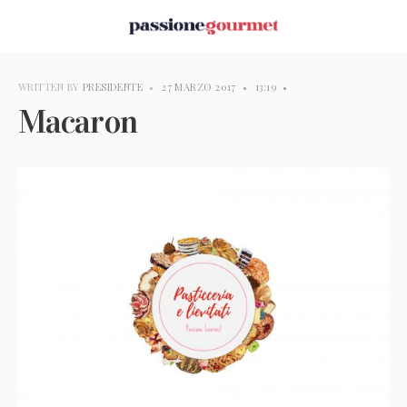
WRITTEN BY
PRESIDENTE
•
27 MARZO 2017
•
13:19
•
Macaron