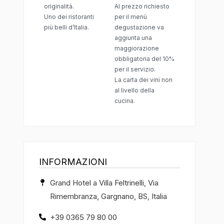
originalità.
Al prezzo richiesto
Uno dei ristoranti
per il menù
più belli d’Italia.
degustazione va
aggiunta una
maggiorazione
obbligatoria del 10%
per il servizio.
La carta dei vini non
al livello della
cucina.
INFORMAZIONI
Grand Hotel a Villa Feltrinelli, Via
Rimembranza, Gargnano, BS, Italia
+39 0365 79 80 00