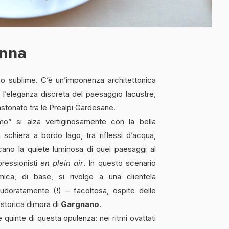
anna
o sublime. C’è un’imponenza architettonica
l’eleganza discreta del paesaggio lacustre,
astonato tra le Prealpi Gardesane.
smo” si alza vertiginosamente con la bella
 schiera a bordo lago, tra riflessi d’acqua,
ocano la quiete luminosa di quei paesaggi al
pressionisti
en plein air
. In questo scenario
omica, di base, si rivolge a una clientela
udoratamente (!) – facoltosa, ospite delle
 storica dimora di
Gargnano
.
e quinte di questa opulenza: nei ritmi ovattati