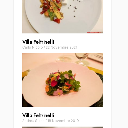
Villa Feltrinelli
Carlo Nicolò
/
22 Novembre 2021
Villa Feltrinelli
Andrea Solari
/
18 Novembre 2019