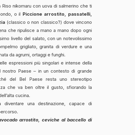
iso nikomaru con uova di salmerino che ti
fondo, o il
Piccione arrostito, passatelli,
zia
(classico o non classico?) dove vincono
rbena che ripulisce a mano a mano dopo ogni
mo livello del salato, con un notevolissimo
mpelmo grigliato, granita di verdure e una
nata da agrumi, ortaggi e funghi.
lle espressioni più singolari e intense della
l nostro Paese – in un contesto di grande
liché del Bel Paese resta uno stereotipo
nza che va ben oltre il gusto, sfiorando la
ell’alta cucina.
 diventare una destinazione, capace di
percorso.
vocado arrostito, ceviche al baccello di