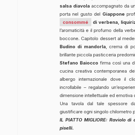
salsa diavola
accompagnato da un R
porta nel gusto del
Giappone
pro
consommé
di verbena, liquiri
l’aromaticità e il profumo della ve
boccone. Capitolo dessert al medesi
Budino di mandorla
, crema di po
brillante piccola pasticceria predomi
Stefano Baiocco
firma così una de
cucina creativa contemporanea de
albergo internazionale dove il c
incrollabile – regalando un’esperie
dimensione intellettuale ed emotiva d
Una tavola dal tale spessore da
giustificare ogni singolo chilometro 
IL PIATTO MIGLIORE: Raviolo di a
piselli.