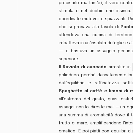
precisarlo ma tant’è), il vero cent
stimola e nel dubbio che insinua
coordinate mutevoli e spiazzanti. Ri
che si provava alla tavola di
Paol
attendeva una cucina di territori
imbatteva in un’insalata di foglie e al
— e bastava un assaggio per intu
superiore.
Il
Raviolo di avocado
arrostito in
poliedrico perchè dannatamente bu
dall’equilibrio e raffinatezza sot
Spaghetto al caffè e limoni di 
all’estremo del gusto, quasi distu
assaggi non lo direste mai! – un equi
una summa di aromaticità dove il 
frutto di mare, amplificandone l’int
ematico. E poi piatti con equilibri d