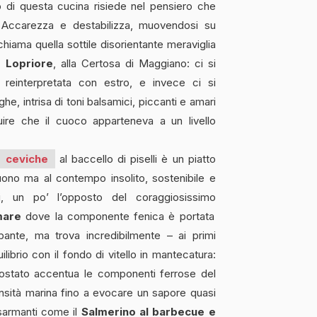
ro di questa cucina risiede nel pensiero che
. Accarezza e destabilizza, muovendosi su
chiama quella sottile disorientante meraviglia
o Lopriore
, alla Certosa di Maggiano: ci si
o reinterpretata con estro, e invece ci si
ghe, intrisa di toni balsamici, piccanti e amari
ire che il cuoco apparteneva a un livello
ceviche
al baccello di piselli è un piatto
ono ma al contempo insolito, sostenibile e
tili, un po’ l’opposto del coraggiosissimo
mare
dove la componente fenica è portata
rbante, ma trova incredibilmente – ai primi
librio con il fondo di vitello in mantecatura:
tostato accentua le componenti ferrose del
ensità marina fino a evocare un sapore quasi
isarmanti come il
Salmerino al barbecue e