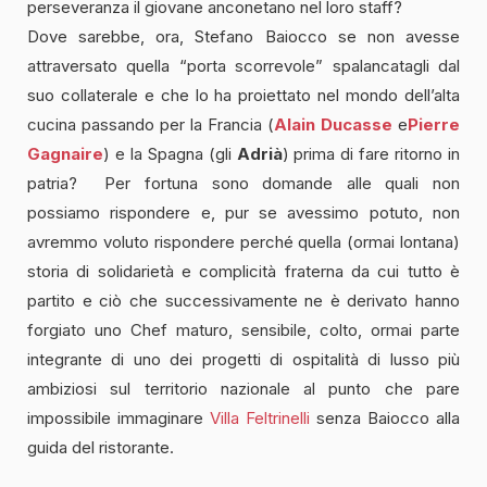
perseveranza il giovane anconetano nel loro staff?
Dove sarebbe, ora, Stefano Baiocco se non avesse
attraversato quella “porta scorrevole” spalancatagli dal
suo collaterale e che lo ha proiettato nel mondo dell’alta
cucina passando per la Francia (
Alain Ducasse
e
Pierre
Gagnaire
) e la Spagna (gli
Adrià
) prima di fare ritorno in
patria? Per fortuna sono domande alle quali non
possiamo rispondere e, pur se avessimo potuto, non
avremmo voluto rispondere perché quella (ormai lontana)
storia di solidarietà e complicità fraterna da cui tutto è
partito e ciò che successivamente ne è derivato hanno
forgiato uno Chef maturo, sensibile, colto, ormai parte
integrante di uno dei progetti di ospitalità di lusso più
ambiziosi sul territorio nazionale al punto che pare
impossibile immaginare
Villa Feltrinelli
senza Baiocco alla
guida del ristorante.