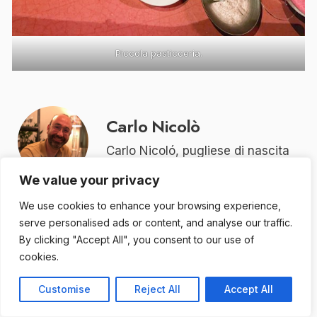
Piccola pasticceria.
Carlo Nicolò
Carlo Nicoló, pugliese di nascita
con origini materne siciliane e
We value your privacy
marchigiano di adozione. Nella
We use cookies to enhance your browsing experience,
vita Notaio con la passione per
serve personalised ads or content, and analyse our traffic.
l’enogastronomia. Ritiene che il
By clicking "Accept All", you consent to our use of
Diritto e la Cucina siano
cookies.
multiformi, capaci di assumere
Customise
Reject All
Accept All
aspetti straordinariamente diversi