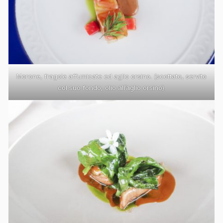
Morone, fragole affumicate ed aglio orsino. (scottato, servito
col suo fondo, olio all’aglio orsino).