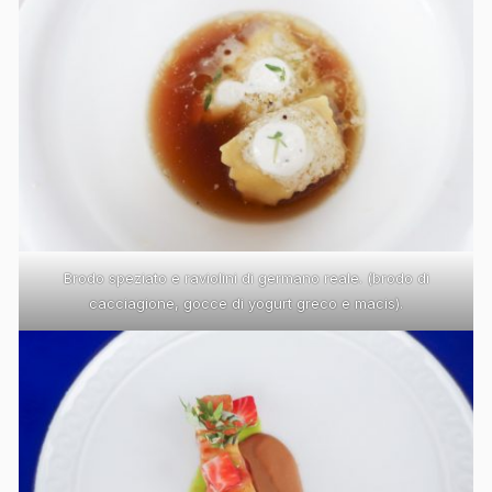
Brodo speziato e raviolini di germano reale. (brodo di
cacciagione, gocce di yogurt greco e macis).