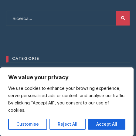
CATEGORIE
Dream Wines
We value your privacy
Parola al Sommelier
We use cookies to enhance your browsing experience,
Recensioni Ristoranti
serve personalised ads or content, and analyse our traffic.
By clicking "Accept All", you consent to our use of
Trattorie
cookies.
Trattorie Europa
Trattorie Mondo
Customise
Reject All
Accept All
Wine News