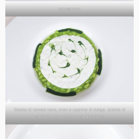
Minestrone.
Risotto di cavolo nero, cren e caprino di malga. (cialda di
caprino e cren, olio al cardamomo).