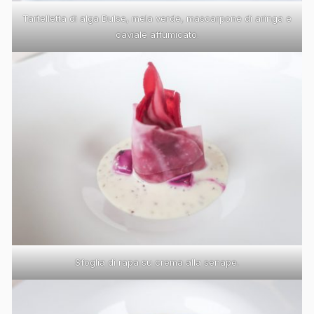
Tartelletta di alga Dulse, mela verde, mascarpone di aringa e
caviale affumicato.
Sfoglia di rapa su crema alla senape.