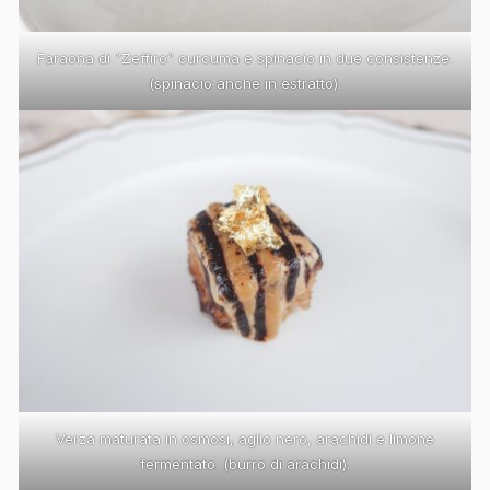
Faraona di “Zeffiro” curcuma e spinacio in due consistenze.
(spinacio anche in estratto).
Verza maturata in osmosi, aglio nero, arachidi e limone
fermentato. (burro di arachidi).