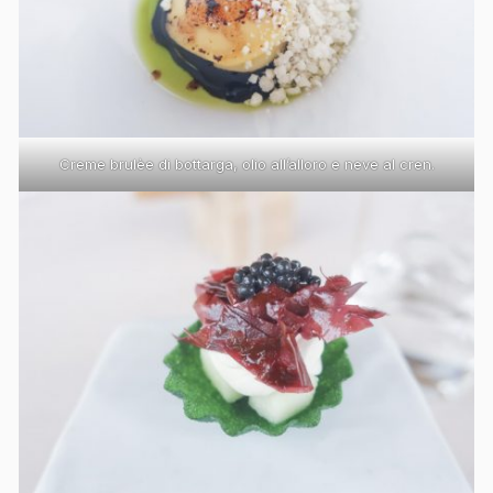
Creme brulèe di bottarga, olio all’alloro e neve al cren.