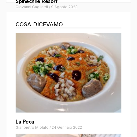
Spinechile Resort
Giovanni Gagliardi
/
9 Agosto 2023
COSA DICEVAMO
La Peca
Gianpietro Miolato
/
24 Gennaio 2022