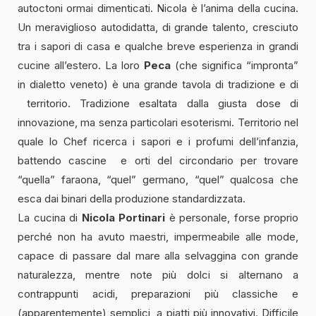
autoctoni ormai dimenticati. Nicola è l’anima della cucina.
Un meraviglioso autodidatta, di grande talento, cresciuto
tra i sapori di casa e qualche breve esperienza in grandi
cucine all’estero. La loro
Peca
(che significa “impronta”
in dialetto veneto) è una grande tavola di tradizione e di
territorio. Tradizione esaltata dalla giusta dose di
innovazione, ma senza particolari esoterismi. Territorio nel
quale lo Chef ricerca i sapori e i profumi dell’infanzia,
battendo cascine e orti del circondario per trovare
“quella” faraona, “quel” germano, “quel” qualcosa che
esca dai binari della produzione standardizzata.
La cucina di
Nicola Portinari
è personale, forse proprio
perché non ha avuto maestri, impermeabile alle mode,
capace di passare dal mare alla selvaggina con grande
naturalezza, mentre note più dolci si alternano a
contrappunti acidi, preparazioni più classiche e
(apparentemente) semplici, a piatti più innovativi. Difficile