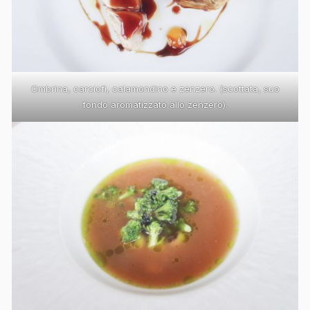
Ombrina, carciofi, calamondino e zenzero. (scottata, suo
fondo aromatizzato allo zenzero).