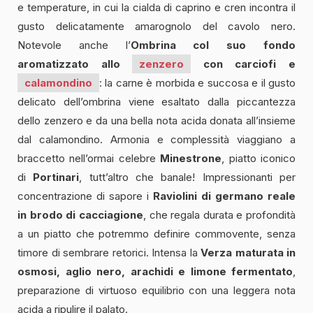
e temperature, in cui la cialda di caprino e cren incontra il
gusto delicatamente amarognolo del cavolo nero.
Notevole anche l’
Ombrina
col suo fondo
aromatizzato allo
zenzero
con carciofi e
calamondino
: la carne è morbida e succosa e il gusto
delicato dell’ombrina viene esaltato dalla piccantezza
dello zenzero e da una bella nota acida donata all’insieme
dal calamondino. Armonia e complessità viaggiano a
braccetto nell’ormai celebre
Minestrone
, piatto iconico
di
Portinari
, tutt’altro che banale! Impressionanti per
concentrazione di sapore i
Raviolini di germano reale
in brodo di cacciagione
, che regala durata e profondità
a un piatto che potremmo definire commovente, senza
timore di sembrare retorici. Intensa la
Verza maturata in
osmosi, aglio nero, arachidi e limone fermentato
,
preparazione di virtuoso equilibrio con una leggera nota
acida a ripulire il palato.