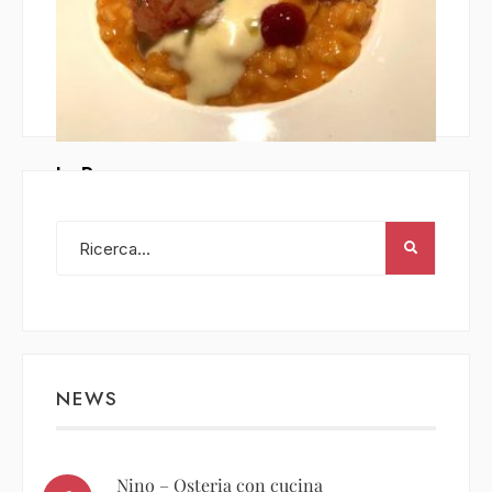
La Peca
Alberto Cauzzi
/
21 Gennaio 2019
NEWS
Nino – Osteria con cucina