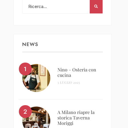
NEWS
Nino – Osteria con
cucina
3 LUGLIO 2025
A Milano riapre la
storica Taverna
Moriggi