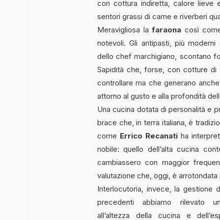
con cottura indiretta, calore lieve
sentori grassi di carne e riverberi qu
Meravigliosa la
faraona
così com
notevoli. Gli antipasti, più modern
dello chef marchigiano, scontano for
Sapidità che, forse, con cotture di 
controllare ma che generano anche 
attorno al gusto e alla profondità del
Una cucina dotata di personalità e p
brace che, in terra italiana, è trad
come
Errico Recanati
ha interpre
nobile: quello dell’alta cucina co
cambiassero con maggior frequenz
valutazione che, oggi, è arrotondata 
Interlocutoria, invece, la gestione 
precedenti abbiamo rilevato u
all’altezza della cucina e dell’