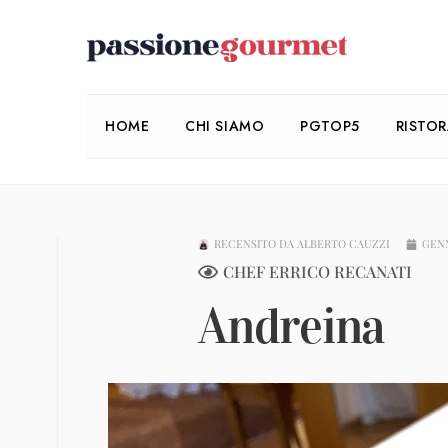
HOME
CHI SIAMO
PGTOP5
RISTO
RECENSITO DA
ALBERTO CAUZZI
GENN
CHEF ERRICO RECANATI
Andreina