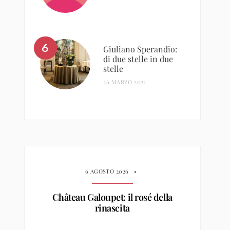
Giuliano Sperandio:
di due stelle in due
stelle
26 MARZO 2021
6 AGOSTO 2026
•
Château Galoupet: il rosé della
rinascita