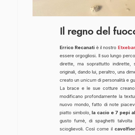
Il regno del fuoc
Errico Recanati
è il nostro
Etxebar
essere orgogliosi. Il suo lungo perco
dirette, ma soprattutto indirette,
originali, dando lui, peraltro, una d
creato un
unicum
di personalità e gu
La brace e le sue cotture crean
modificano profondamente la texture
nuovo mondo, fatto di note piacev
piatto simbolo,
la cacio e 7 pepi a
gusto fumè, di spaghetti talvolta b
scioglievoli. Così come il
cavolfio