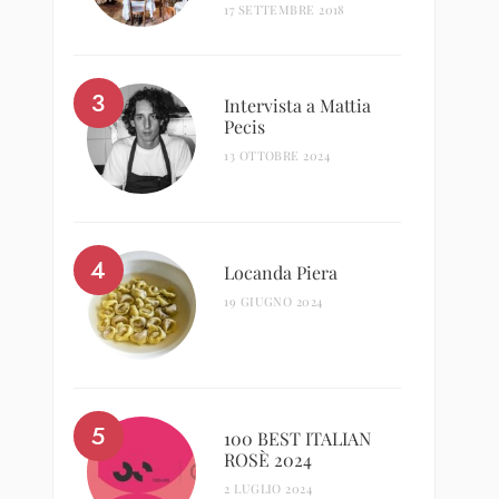
17 SETTEMBRE 2018
Intervista a Mattia
Pecis
13 OTTOBRE 2024
Locanda Piera
19 GIUGNO 2024
100 BEST ITALIAN
ROSÈ 2024
2 LUGLIO 2024