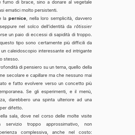
 e fumo di brace, sino a donare al vegetale
asi ematici molto persistenti.
e la
pernice
, nella loro semplicità, davvero
i seppure nel solco dell’identità da
rôtissier
se un paio di eccessi di sapidità di troppo.
questo tipo sono certamente più difficili da
un caleidoscopio interessante ed intrigante
lo stesso.
rofondità di pensiero su un tema, quello della
izione secolare e capillare ma che nessuno mai
tato e fatto evolvere verso un concetto più
ntemporanea. Se gli esperimenti, e il menù,
a, darebbero una spinta ulteriore ad una
per difetto.
della sala, dove nel corso delle molte visite
n servizio troppo approssimativo, non
esperienza complessiva, anche nel costo: