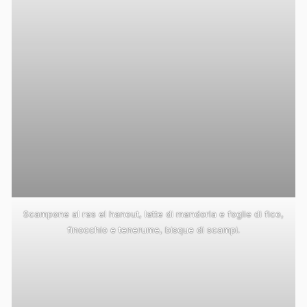
Scampone al ras el hanout, latte di mandorla e foglie di fico,
finocchio e tenerume, bisque di scampi.