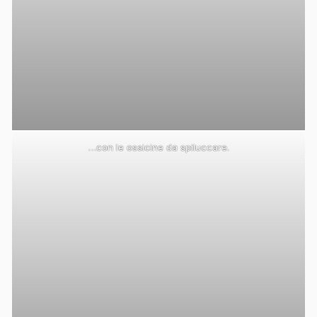
…con le ossicine da spiluccare.