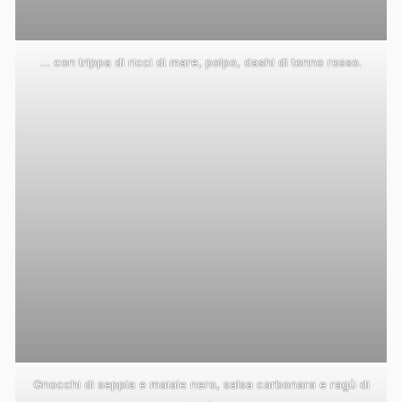
… con trippa di ricci di mare, polpo, dashi di tonno rosso.
Gnocchi di seppia e maiale nero, salsa carbonara e ragù di