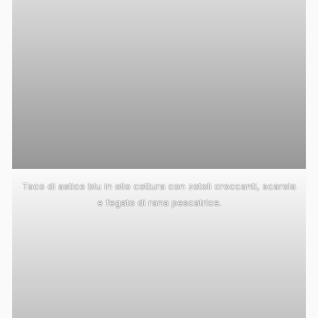
Taco di astice blu in olio cottura con zotoli croccanti, scarola
e fegato di rana pescatrice.