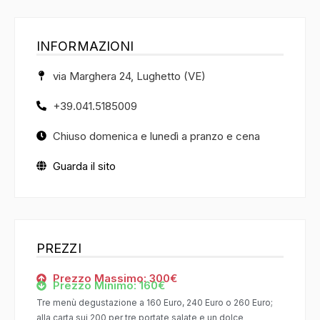
INFORMAZIONI
via Marghera 24, Lughetto (VE)
+39.041.5185009
Chiuso domenica e lunedì a pranzo e cena
Guarda il sito
PREZZI
Prezzo Massimo: 300€
Prezzo Minimo: 160€
Tre menù degustazione a 160 Euro, 240 Euro o 260 Euro;
alla carta sui 200 per tre portate salate e un dolce