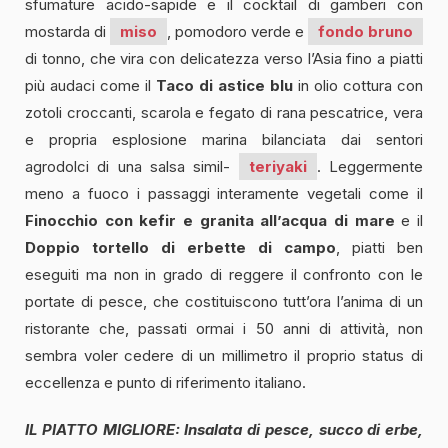
sfumature acido-sapide e il cocktail di gamberi con
mostarda di
miso
, pomodoro verde e
fondo bruno
di tonno, che vira con delicatezza verso l’Asia fino a piatti
più audaci come il
Taco di astice blu
in olio cottura con
zotoli croccanti, scarola e fegato di rana pescatrice, vera
e propria esplosione marina bilanciata dai sentori
agrodolci di una salsa simil-
teriyaki
. Leggermente
meno a fuoco i passaggi interamente vegetali come il
Finocchio con kefir e granita all’acqua di mare
e il
Doppio tortello di erbette di campo
, piatti ben
eseguiti ma non in grado di reggere il confronto con le
portate di pesce, che costituiscono tutt’ora l’anima di un
ristorante che, passati ormai i 50 anni di attività, non
sembra voler cedere di un millimetro il proprio status di
eccellenza e punto di riferimento italiano.
IL PIATTO MIGLIORE: Insalata di pesce, succo di erbe,