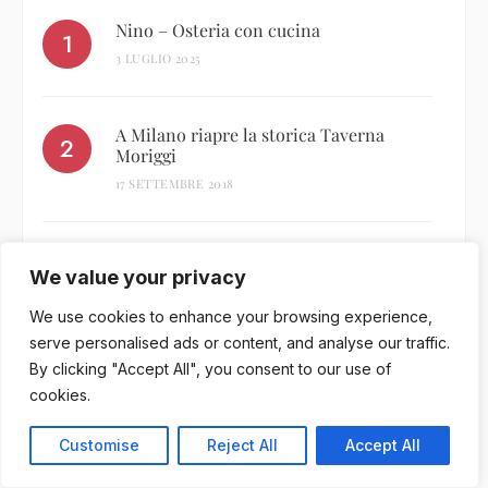
Nino – Osteria con cucina
3 LUGLIO 2025
A Milano riapre la storica Taverna
Moriggi
17 SETTEMBRE 2018
Intervista a Mattia Pecis
We value your privacy
13 OTTOBRE 2024
We use cookies to enhance your browsing experience,
serve personalised ads or content, and analyse our traffic.
Locanda Piera
By clicking "Accept All", you consent to our use of
19 GIUGNO 2024
cookies.
Customise
Reject All
Accept All
100 BEST ITALIAN ROSÈ 2024