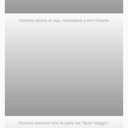
Cannolo ripieno di ragu napoletana e mini fresella.
l’iconico macaron che fa parte del “Buon Viaggio”.