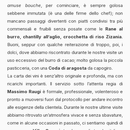
amuse bouche
, per cominciare, è sempre golosa
sebbene immutata (è una delle firme dello chef); non
mancano passaggi divertenti con piatti condivisi tra più
commensali e fruibili senza posate come le
Rane al
burro, chantilly all’aglio, crocchetta di riso Zizania
.
Buoni, seppur con qualche reiterazione di troppo, poi, i
dolci, dove abbiamo riscontrato durante le nostre visite un
uso eccessivo del burro di cacao; molto golosa la piccola
pasticceria, con una
Coda di aragosta
da capogiro.
La carta dei vini è senz’altro originale e profonda, ma con
ricarichi importanti. Il servizio sotto l’attenta regia di
Massimo Raugi
è formale, professionale, volenteroso e
pronto a muoversi fuori dal protocollo per andare incontro
alle esigenze della clientela. Durante le nostre ultime visite
abbiamo ritrovato un’atmosfera vivace e senza sbavature,
come in alcune occasioni in passato, ci sentiamo quindi di