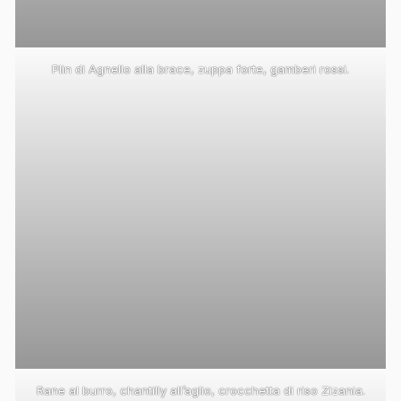
Plin di Agnello alla brace, zuppa forte, gamberi rossi.
Rane al burro, chantilly all’aglio, crocchetta di riso Zizania.