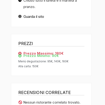
Chiuso tutto il lunedì e il martedì a
pranzo.
Guarda il sito
PREZZI
Prezzo Massimo: 180€
Prezzo Minimo: 90€
Menù degustazione: 95€, 140€, 160€
Alla carta: 150€
RECENSIONI CORRELATE
Nessun ristorante correlato trovato.