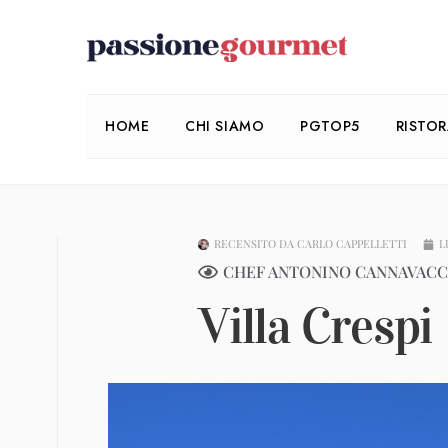
HOME
CHI SIAMO
PGTOP5
RISTO
RECENSITO DA
CARLO CAPPELLETTI
L
CHEF ANTONINO CANNAVAC
Villa Crespi