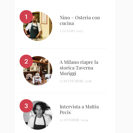
Nino – Osteria con
cucina
3 LUGLIO 2025
A Milano riapre la
storica Taverna
Moriggi
17 SETTEMBRE 2018
Intervista a Mattia
Pecis
13 OTTOBRE 2024