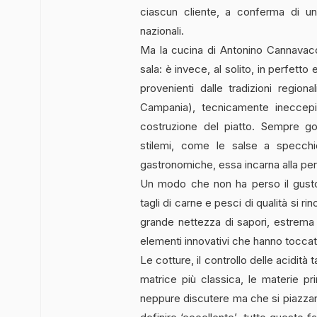
ciascun cliente, a conferma di un 
nazionali.
Ma la cucina di Antonino Cannavacci
sala: è invece, al solito, in perfetto e
provenienti dalle tradizioni regio
Campania), tecnicamente ineccepib
costruzione del piatto. Sempre go
stilemi, come le salse a specchi
gastronomiche, essa incarna alla pe
Un modo che non ha perso il gusto 
tagli di carne e pesci di qualità si ri
grande nettezza di sapori, estrema 
elementi innovativi che hanno toccato 
Le cotture, il controllo delle acidità t
matrice più classica, le materie pri
neppure discutere ma che si piazzano