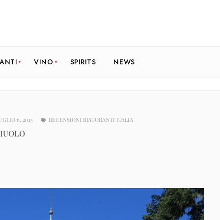
RANTI
VINO
SPIRITS
NEWS
UGLIO 6, 2015
RECENSIONI RISTORANTI ITALIA
CIUOLO