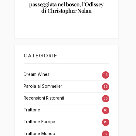
passeggiata nel bosco, l’Odissey
di Christopher Nolan
CATEGORIE
Dream Wines
113
Parola al Sommelier
33
Recensioni Ristoranti
35
Trattorie
10
Trattorie Europa
19
Trattorie Mondo
6