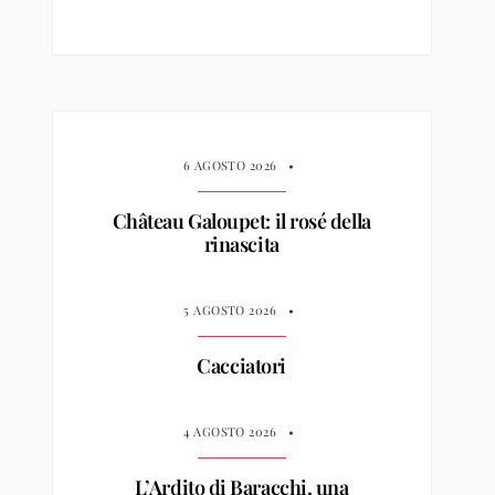
6 AGOSTO 2026
•
Château Galoupet: il rosé della
rinascita
5 AGOSTO 2026
•
Cacciatori
4 AGOSTO 2026
•
L’Ardito di Baracchi, una