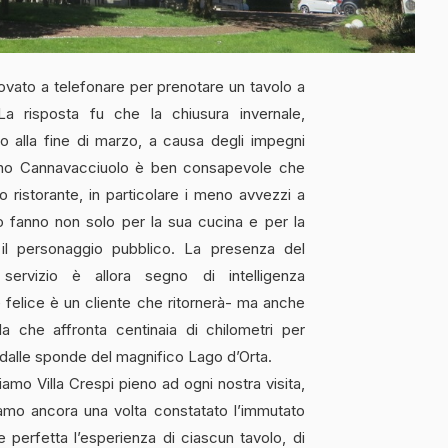
ovato a telefonare per prenotare un tavolo a
. La risposta fu che la chiusura invernale,
no alla fine di marzo, a causa degli impegni
onino Cannavacciuolo è ben consapevole che
 ristorante, in particolare i meno avvezzi a
 lo fanno non solo per la sua cucina e per la
il personaggio pubblico. La presenza del
ervizio è allora segno di intelligenza
 felice è un cliente che ritornerà- ma anche
la che affronta centinaia di chilometri per
 dalle sponde del magnifico Lago d’Orta.
amo Villa Crespi pieno ad ogni nostra visita,
amo ancora una volta constatato l’immutato
 perfetta l’esperienza di ciascun tavolo, di