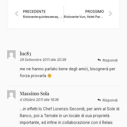
PRECEDENTE
PROSSIMO
Ristorante quintessenza, Moniga del Garda, Chef Fabio Mazzolini, di Luca Canessa
Ristorante Vun, Hotel Park Hyatt, chef Andrea Aprea, Milano (MI), di Davide Bertellini
luc83
29 Settembre 2011 alle 20:39
Rispondi
me ne hanno parlato bene degli amici, bisognerà per
forza provarla
Massimo Sola
4 Ottobre 2011 alle 19:36
Rispondi
…in effetti lo Chef Lorenzo Secondi, per anni al Sole di
Ranco, poi a Ternate in un locale di sua proprietà
importante, ed infine in collaborazione con il Relais