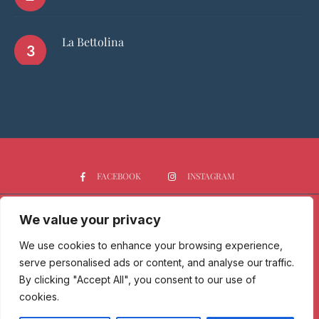
La Bettolina
FACEBOOK
INSTAGRAM
We value your privacy
HOME
CHI SIAMO
PGTOP5
RISTORANTI
VINO
SPIRITS
NEWS
We use cookies to enhance your browsing experience,
serve personalised ads or content, and analyse our traffic.
Passione Gourmet è una testata giornalistica registrata presso il
By clicking "Accept All", you consent to our use of
Tribunale di Milano con n° 173/2017 il 09/06/2017 - Iscrizione al ROC
cookies.
n. 30212/2017 del 07/09/2017.