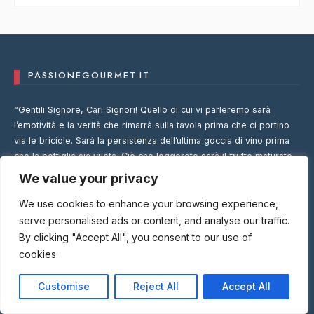
PASSIONEGOURMET.IT
“Gentili Signore, Cari Signori! Quello di cui vi parleremo sarà
l’emotività e la verità che rimarrà sulla tavola prima che ci portino
via le briciole. Sarà la persistenza dell’ultima goccia di vino prima
che la bottiglia sia vuota. Ciò che leggerete sarà il frutto maturato
dalla pianta della passione che questi giovani hanno coltivato per
We value your privacy
anni.”
Il Presidente, 20 Luglio 2009.
We use cookies to enhance your browsing experience,
serve personalised ads or content, and analyse our traffic.
By clicking "Accept All", you consent to our use of
cookies.
Customise
Reject All
Accept All