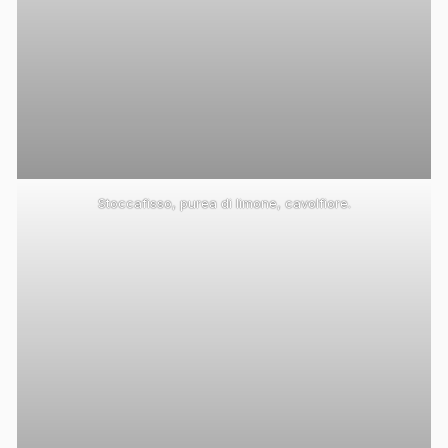
Stoccafisso, purea di limone, cavolfiore.