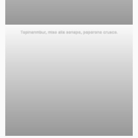
Topinanmbur, miso alla senape, peperone crusco.