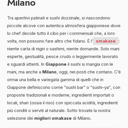
Milano
Tra aperitivi patinati e sushi dozzinale, si nascondono
piccole alcove con autentica atmosfera giapponese dove
lo chef decide tutto il cibo per i commensali che, a loro
volta, non possono fare altro che fidarsi. È l’
omakase
:
niente carta di nigiri o sashimi, niente domande. Solo mani
esperte, gestualità, pesce crudo o leggermente lavorato
e sguardi attenti. In
Giappone
il sushi si mangia con le
mani, ma anche a
Milano
, oggi, nei posti che contano. C’è
ormai una bella e variegata gamma di quelli che in
Giappone definiscono come “sushi bar” o “sushi-ya”, con
proposte tradizionali e moderne, ingredienti importati o
locali, shari (ossia il riso) con spiccata acidità, ingredienti
più conditi o serviti al naturale. Sotto trovate la nostra
selezione dei
migliori omakase
di Milano.