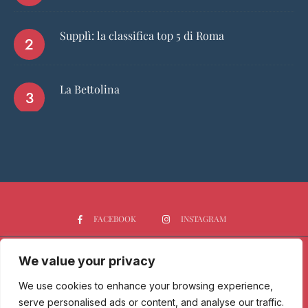
Supplì: la classifica top 5 di Roma
La Bettolina
FACEBOOK
INSTAGRAM
We value your privacy
HOME
CHI SIAMO
PGTOP5
RISTORANTI
VINO
SPIRITS
NEWS
We use cookies to enhance your browsing experience,
serve personalised ads or content, and analyse our traffic.