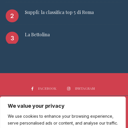
Supplì: la classifica top 5 di Roma
La Bettolina
FACEBOOK
INSTAGRAM
We value your privacy
HOME
CHI SIAMO
PGTOP5
RISTORANTI
VINO
SPIRITS
NEWS
We use cookies to enhance your browsing experience,
serve personalised ads or content, and analyse our traffic.