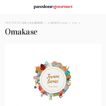
WRITTEN BY
LEILA SALIMBENI
•
21 MARZO 2019
•
0:17
•
Omakase