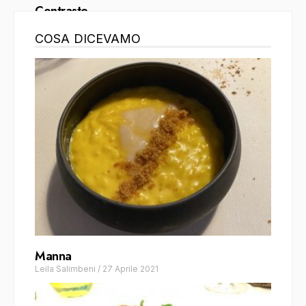
Contraste
Fiorello Bianchi
/
7 Febbraio 2022
COSA DICEVAMO
Manna
Leila Salimbeni
/
27 Aprile 2021