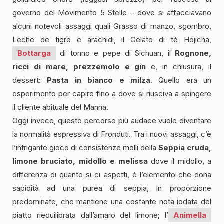
governo del Movimento 5 Stelle – dove si affacciavano
alcuni notevoli assaggi quali Grasso di manzo, sgombro,
Leche de tigre e arachidi, il Gelato di tè Hojicha,
Bottarga
di tonno e pepe di Sichuan, il
Rognone,
ricci di mare, prezzemolo e gin
e, in chiusura, il
dessert:
Pasta in bianco e milza
. Quello era un
esperimento per capire fino a dove si riusciva a spingere
il cliente abituale del Manna.
Oggi invece, questo percorso più audace vuole diventare
la normalità espressiva di Fronduti. Tra i nuovi assaggi, c’è
l’intrigante gioco di consistenze molli della
Seppia cruda,
limone bruciato, midollo e melissa
dove il midollo, a
differenza di quanto si ci aspetti, è l’elemento che dona
sapidità ad una purea di seppia, in proporzione
predominate, che mantiene una costante nota iodata del
piatto riequilibrata dall’amaro del limone; l’
Animella