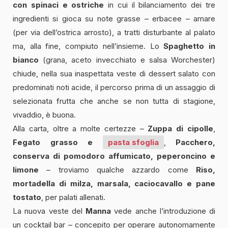
con spinaci e ostriche
in cui il bilanciamento dei tre
ingredienti si gioca su note grasse – erbacee – amare
(per via dell’ostrica arrosto), a tratti disturbante al palato
ma, alla fine, compiuto nell’insieme. Lo
Spaghetto in
bianco
(grana, aceto invecchiato e salsa Worchester)
chiude, nella sua inaspettata veste di dessert salato con
predominati noti acide, il percorso prima di un assaggio di
selezionata frutta che anche se non tutta di stagione,
vivaddio, è buona.
Alla carta, oltre a molte certezze –
Zuppa di cipolle
,
Fegato grasso e
pasta sfoglia
,
Pacchero,
conserva di pomodoro affumicato, peperoncino e
limone
– troviamo qualche azzardo come
Riso,
mortadella di milza, marsala, caciocavallo e pane
tostato
, per palati allenati.
La nuova veste del
Manna
vede anche l’introduzione di
un cocktail bar – concepito per operare autonomamente