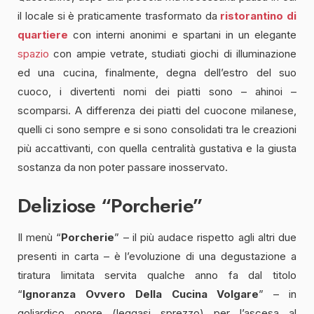
il locale si è praticamente trasformato da
ristorantino di
quartiere
con interni anonimi e spartani in un elegante
spazio
con ampie vetrate, studiati giochi di illuminazione
ed una cucina, finalmente, degna dell’estro del suo
cuoco, i divertenti nomi dei piatti sono – ahinoi –
scomparsi. A differenza dei piatti del cuocone milanese,
quelli ci sono sempre e si sono consolidati tra le creazioni
più accattivanti, con quella centralità gustativa e la giusta
sostanza da non poter passare inosservato.
Deliziose “Porcherie”
Il menù “
Porcherie
” – il più audace rispetto agli altri due
presenti in carta – è l’evoluzione di una degustazione a
tiratura limitata servita qualche anno fa dal titolo
“
Ignoranza Ovvero Della Cucina Volgare
” – in
goliardico onore (leggasi sprezzo) per l’ascesa al