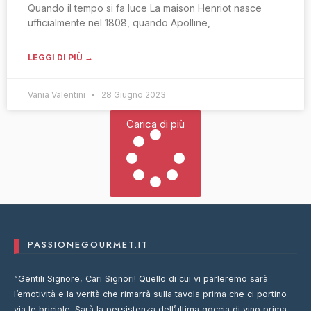
Quando il tempo si fa luce La maison Henriot nasce
ufficialmente nel 1808, quando Apolline,
LEGGI DI PIÙ →
Vania Valentini
28 Giugno 2023
Carica di più
PASSIONEGOURMET.IT
“Gentili Signore, Cari Signori! Quello di cui vi parleremo sarà
l’emotività e la verità che rimarrà sulla tavola prima che ci portino
via le briciole. Sarà la persistenza dell’ultima goccia di vino prima