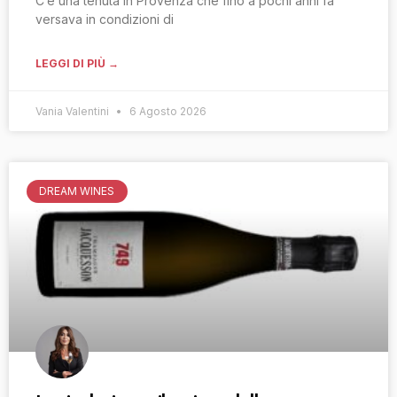
C’è una tenuta in Provenza che fino a pochi anni fa
versava in condizioni di
LEGGI DI PIÙ →
Vania Valentini
6 Agosto 2026
DREAM WINES