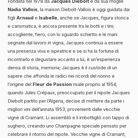
Fondata nel 1978 da
Jacques Diebolt
e da sua moglie
Nadia Vallois
, la maison Diebolt-Vallois è oggi guidata dai
figli
Arnaud
e
Isabelle
, anche se Jacques, figura storica
e carismatica, è ancora presente tra le botti e i tini;
accogliente, fiero, con lo sguardo schietto e le mani
segnate dal lavoro in vigna, Jacques continua a essere
una presenza viva e ispiratrice e se si ha la fortuna di
incontrarlo e degustare accanto a lui, è un’esperienza
densa di storia, memoria; Jacques è il custode di un
sapere che affonda le radici nei ricordi del nonno e
l’origine del
Fleur de Passion
risale proprio al 1954,
quando Jules Crépaux, preoccupato per il nipote Jacques
Diebolt partito per l’Algeria, decise di mettere da parte i
migliori vini dell’annata 1953, provenienti dalle vecchie
vigne di Cramant. Li assemblò e li imbottigliò con tappo di
sughero, creando uno Champagne speciale pensato per
celebrare il ritorno del nipote. Vecchie vigne di Cramant,