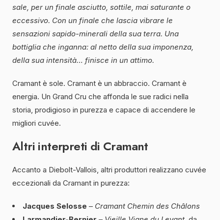
sale, per un finale asciutto, sottile, mai saturante o
eccessivo. Con un finale che lascia vibrare le
sensazioni sapido-minerali della sua terra. Una
bottiglia che inganna: al netto della sua imponenza,
della sua intensità… finisce in un attimo.
Cramant è sole. Cramant è un abbraccio. Cramant è
energia. Un Grand Cru che affonda le sue radici nella
storia, prodigioso in purezza e capace di accendere le
migliori cuvée.
Altri interpreti di Cramant
Accanto a Diebolt-Vallois, altri produttori realizzano cuvée
eccezionali da Cramant in purezza:
Jacques Selosse
–
Cramant Chemin des Châlons
Larmandier-Bernier
–
Vieille Vigne du Levant
, da