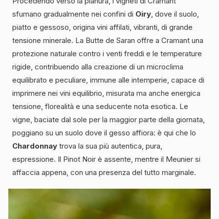
Procedendo verso la pianura, i vigneti di Cramant
sfumano gradualmente nei confini di
Oiry
, dove il suolo,
piatto e gessoso, origina vini affilati, vibranti, di grande
tensione minerale. La Butte de Saran offre a Cramant una
protezione naturale contro i venti freddi e le temperature
rigide, contribuendo alla creazione di un microclima
equilibrato e peculiare, immune alle intemperie, capace di
imprimere nei vini equilibrio, misurata ma anche energica
tensione, florealità e una seducente nota esotica. Le
vigne, baciate dal sole per la maggior parte della giornata,
poggiano su un suolo dove il gesso affiora: è qui che lo
Chardonnay
trova la sua più autentica, pura,
espressione. Il Pinot Noir è assente, mentre il Meunier si
affaccia appena, con una presenza del tutto marginale.