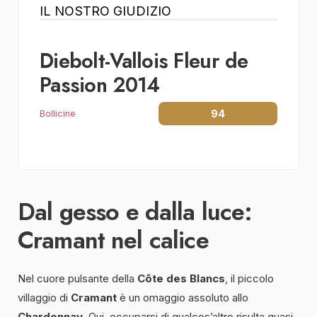
IL NOSTRO GIUDIZIO
Diebolt-Vallois Fleur de
Passion 2014
94
Bollicine
Dal gesso e dalla luce:
Cramant nel calice
Nel cuore pulsante della
Côte des Blancs
, il piccolo
villaggio di
Cramant
è un omaggio assoluto allo
Chardonnay
. Qui, occuparsi di qualcos’altro risulta quasi