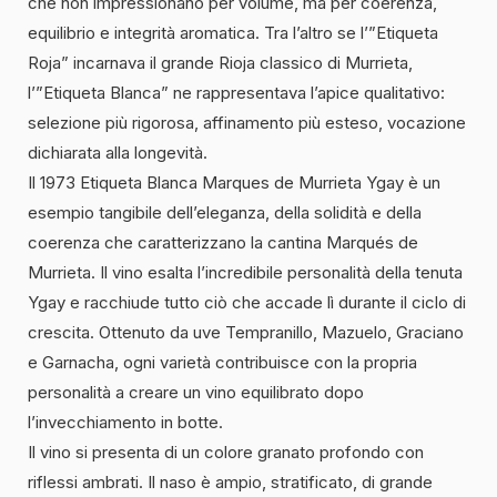
che non impressionano per volume, ma per coerenza,
equilibrio e integrità aromatica. Tra l’altro se l’”Etiqueta
Roja” incarnava il grande Rioja classico di Murrieta,
l’”Etiqueta Blanca” ne rappresentava l’apice qualitativo:
selezione più rigorosa, affinamento più esteso, vocazione
dichiarata alla longevità.
Il 1973 Etiqueta Blanca Marques de Murrieta Ygay è un
esempio tangibile dell’eleganza, della solidità e della
coerenza che caratterizzano la cantina Marqués de
Murrieta. Il vino esalta l’incredibile personalità della tenuta
Ygay e racchiude tutto ciò che accade lì durante il ciclo di
crescita. Ottenuto da uve Tempranillo, Mazuelo, Graciano
e Garnacha, ogni varietà contribuisce con la propria
personalità a creare un vino equilibrato dopo
l’invecchiamento in botte.
Il vino si presenta di un colore granato profondo con
riflessi ambrati. Il naso è ampio, stratificato, di grande