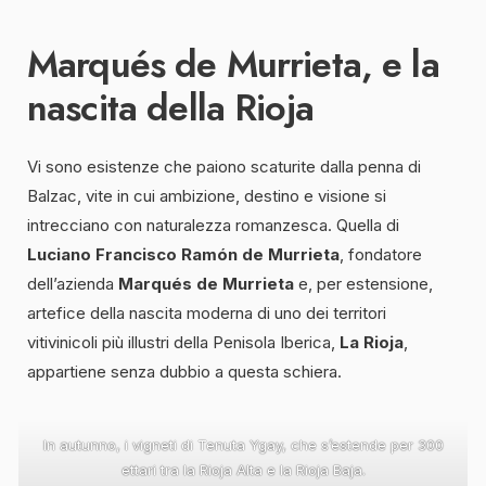
Marqués de Murrieta, e la
nascita della Rioja
Vi sono esistenze che paiono scaturite dalla penna di
Balzac, vite in cui ambizione, destino e visione si
intrecciano con naturalezza romanzesca. Quella di
Luciano Francisco Ramón de Murrieta
, fondatore
dell’azienda
Marqués de Murrieta
e, per estensione,
artefice della nascita moderna di uno dei territori
vitivinicoli più illustri della Penisola Iberica,
La Rioja
,
appartiene senza dubbio a questa schiera.
In autunno, i vigneti di Tenuta Ygay, che s’estende per 300
ettari tra la Rioja Alta e la Rioja Baja.