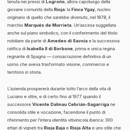
tenuta nei pressi di
Logroño
, allora capoluogo della
giovane comunità della
Rioja
: la
Finca Ygay
, nucleo
originario di quello che sarebbe divenuto, nel 1878, il
marchio
Marqués de Murrieta
. Un’ascesa suggellata
anche sul piano simbolico, con il conferimento del titolo
nobiliare da parte di
Amedeo di Savoia
e la successiva
ratifica di
Isabella II di Borbone
, prima e unica regina
regnante di Spagna — consacrazione definitiva di un
uomo che aveva trasformato visione, commercio e
territorio in storia.
L’azienda prospererà durante tutto l’arco della vita di
Luciano e oltre, e di certo fino al 1977 quando il
successore
Vicente Dalmau Cebrián-Sagarriga
ne
consolida stile e vocazione, facendone il punto di
riferimento per l’intera identità vitivinicola iberica: 300
ettari di vigneti tra
Rioja Baja
e
Rioja Alta
e uno stile che