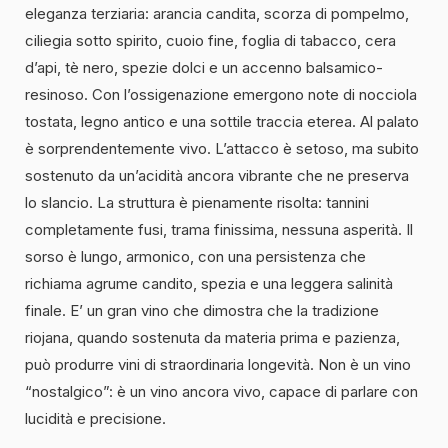
eleganza terziaria: arancia candita, scorza di pompelmo,
ciliegia sotto spirito, cuoio fine, foglia di tabacco, cera
d’api, tè nero, spezie dolci e un accenno balsamico-
resinoso. Con l’ossigenazione emergono note di nocciola
tostata, legno antico e una sottile traccia eterea. Al palato
è sorprendentemente vivo. L’attacco è setoso, ma subito
sostenuto da un’acidità ancora vibrante che ne preserva
lo slancio. La struttura è pienamente risolta: tannini
completamente fusi, trama finissima, nessuna asperità. Il
sorso è lungo, armonico, con una persistenza che
richiama agrume candito, spezia e una leggera salinità
finale. E’ un gran vino che dimostra che la tradizione
riojana, quando sostenuta da materia prima e pazienza,
può produrre vini di straordinaria longevità. Non è un vino
“nostalgico”: è un vino ancora vivo, capace di parlare con
lucidità e precisione.