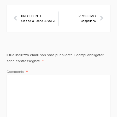
PRECEDENTE
PROSSIMO
Clos de la Roche Cuvée Vieilles Vignes 2021 Domaine Ponsot
Cappellano
Il tuo indirizzo email non sarà pubblicato.
I campi obbligatori
sono contrassegnati
*
Commento
*