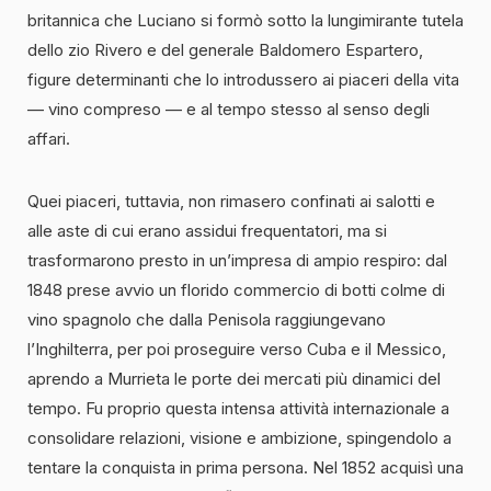
britannica che Luciano si formò sotto la lungimirante tutela
dello zio Rivero e del generale Baldomero Espartero,
figure determinanti che lo introdussero ai piaceri della vita
— vino compreso — e al tempo stesso al senso degli
affari.
Quei piaceri, tuttavia, non rimasero confinati ai salotti e
alle aste di cui erano assidui frequentatori, ma si
trasformarono presto in un’impresa di ampio respiro: dal
1848 prese avvio un florido commercio di botti colme di
vino spagnolo che dalla Penisola raggiungevano
l’Inghilterra, per poi proseguire verso Cuba e il Messico,
aprendo a Murrieta le porte dei mercati più dinamici del
tempo. Fu proprio questa intensa attività internazionale a
consolidare relazioni, visione e ambizione, spingendolo a
tentare la conquista in prima persona. Nel 1852 acquisì una