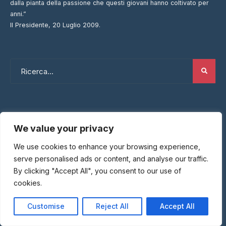
dalla pianta della passione che questi giovani hanno coltivato per
anni.”
Il Presidente, 20 Luglio 2009.
We value your privacy
CATEGORIE
We use cookies to enhance your browsing experience,
serve personalised ads or content, and analyse our traffic.
Dream Wines
By clicking "Accept All", you consent to our use of
Parola al Sommelier
cookies.
Recensioni Ristoranti
Customise
Reject All
Accept All
Trattorie