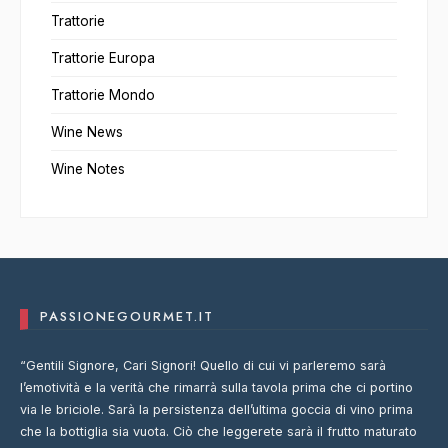
Trattorie
Trattorie Europa
Trattorie Mondo
Wine News
Wine Notes
PASSIONEGOURMET.IT
“Gentili Signore, Cari Signori! Quello di cui vi parleremo sarà
l’emotività e la verità che rimarrà sulla tavola prima che ci portino
via le briciole. Sarà la persistenza dell’ultima goccia di vino prima
che la bottiglia sia vuota. Ciò che leggerete sarà il frutto maturato