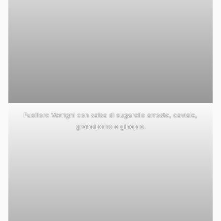
Fusilloro Verrigni con salsa di sugarello arrosto, caviale,
granciporro e ginepro.