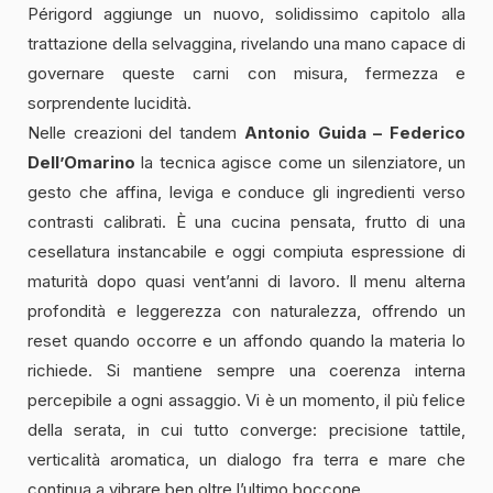
Périgord aggiunge un nuovo, solidissimo capitolo alla
trattazione della selvaggina, rivelando una mano capace di
governare queste carni con misura, fermezza e
sorprendente lucidità.
Nelle creazioni del tandem
Antonio Guida – Federico
Dell’Omarino
la tecnica agisce come un silenziatore, un
gesto che affina, leviga e conduce gli ingredienti verso
contrasti calibrati. È una cucina pensata, frutto di una
cesellatura instancabile e oggi compiuta espressione di
maturità dopo quasi vent’anni di lavoro. Il menu alterna
profondità e leggerezza con naturalezza, offrendo un
reset quando occorre e un affondo quando la materia lo
richiede. Si mantiene sempre una coerenza interna
percepibile a ogni assaggio. Vi è un momento, il più felice
della serata, in cui tutto converge: precisione tattile,
verticalità aromatica, un dialogo fra terra e mare che
continua a vibrare ben oltre l’ultimo boccone.