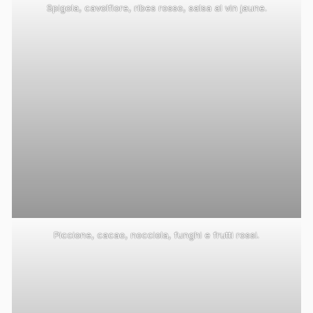
Spigola, cavolfiore, ribes rosso, salsa al vin jaune.
Piccione, cacao, nocciola, funghi e frutti rossi.