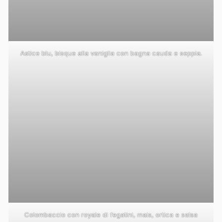
Astice blu, bisque alla vaniglia con bagna cauda e seppia.
Colombaccio con royale di fegatini, mais, ortica e salsa