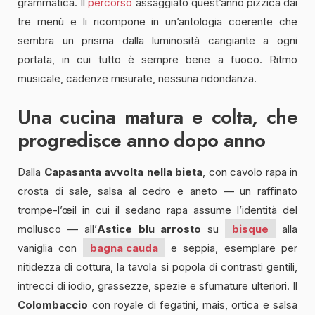
grammatica. Il
percorso
assaggiato quest’anno pizzica dai
tre menù e li ricompone in un’antologia coerente che
sembra un prisma dalla luminosità cangiante a ogni
portata, in cui tutto è sempre bene a fuoco. Ritmo
musicale, cadenze misurate, nessuna ridondanza.
Una cucina matura e colta, che
progredisce anno dopo anno
Dalla
Capasanta avvolta nella bieta
, con cavolo rapa in
crosta di sale, salsa al cedro e aneto — un raffinato
trompe-l’œil in cui il sedano rapa assume l’identità del
mollusco — all’
Astice blu arrosto
su
bisque
alla
vaniglia con
bagna cauda
e seppia, esemplare per
nitidezza di cottura, la tavola si popola di contrasti gentili,
intrecci di iodio, grassezze, spezie e sfumature ulteriori. Il
Colombaccio
con royale di fegatini, mais, ortica e salsa