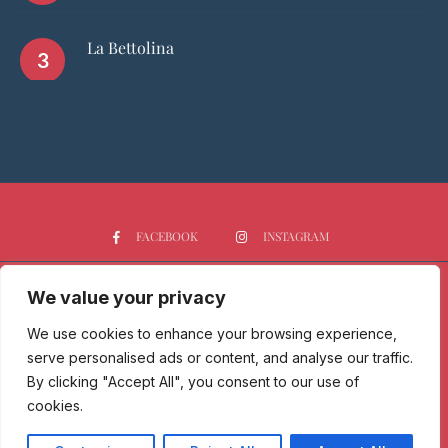
La Bettolina
FACEBOOK
INSTAGRAM
We value your privacy
HOME
CHI SIAMO
PGTOP5
RISTORANTI
VINO
SPIRITS
NEWS
We use cookies to enhance your browsing experience,
serve personalised ads or content, and analyse our traffic.
Passione Gourmet è una testata giornalistica registrata presso il
By clicking "Accept All", you consent to our use of
Tribunale di Milano con n° 173/2017 il 09/06/2017 - Iscrizione al ROC
cookies.
n. 30212/2017 del 07/09/2017.
Copyright © 2025 Passione Gourmet, All Rights Reserved - Privacy