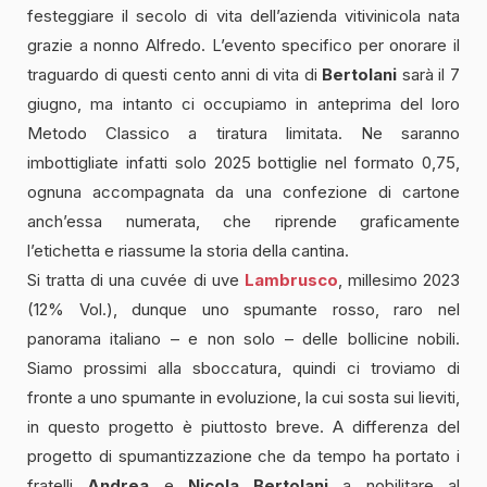
festeggiare il secolo di vita dell’azienda vitivinicola nata
grazie a nonno Alfredo. L’evento specifico per onorare il
traguardo di questi cento anni di vita di
Bertolani
sarà il 7
giugno, ma intanto ci occupiamo in anteprima del loro
Metodo Classico a tiratura limitata. Ne saranno
imbottigliate infatti solo 2025 bottiglie nel formato 0,75,
ognuna accompagnata da una confezione di cartone
anch’essa numerata, che riprende graficamente
l’etichetta e riassume la storia della cantina.
Si tratta di una cuvée di uve
Lambrusco
, millesimo 2023
(12% Vol.), dunque uno spumante rosso, raro nel
panorama italiano – e non solo – delle bollicine nobili.
Siamo prossimi alla sboccatura, quindi ci troviamo di
fronte a uno spumante in evoluzione, la cui sosta sui lieviti,
in questo progetto è piuttosto breve. A differenza del
progetto di spumantizzazione che da tempo ha portato i
fratelli
Andrea
e
Nicola Bertolani
a nobilitare al