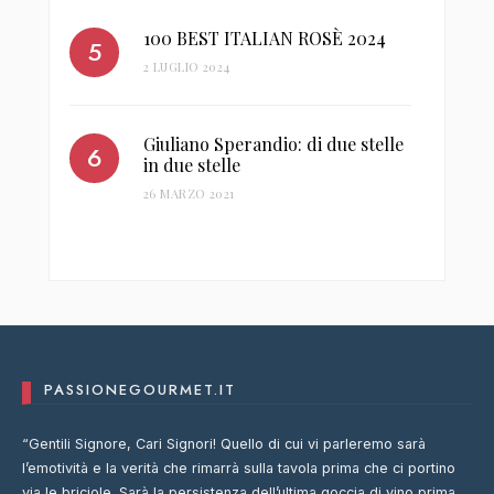
100 BEST ITALIAN ROSÈ 2024
2 LUGLIO 2024
Giuliano Sperandio: di due stelle
in due stelle
26 MARZO 2021
PASSIONEGOURMET.IT
“Gentili Signore, Cari Signori! Quello di cui vi parleremo sarà
l’emotività e la verità che rimarrà sulla tavola prima che ci portino
via le briciole. Sarà la persistenza dell’ultima goccia di vino prima