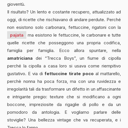
gioventù.
Il risultato? Un lento e costante recupero, attualizzato ad
oggi, di ricette che rischiavano di andare perdute. Perché
non esistono solo carbonara, fettuccine, rigatoni con la
pajata
ma esistono le fettuccine, le carbonare e tutte
quelle ricette che posseggono una propria codifica,
famiglia per famiglia. Ecco allora spuntare, nella
amatriciana
dei “Trecca Boys”, un fiume di cipolla
perché la cipolla a casa loro si usava come riempitivo
gustativo. E via di
fettuccine tirate poco
al mattarello,
perchè nonna ha poca forza, ma con una ruvidezza e
irregolarità tali da trasformare un difetto in un affascinante
e intrigante pregio: texture che si modificano a ogni
boccone, impreziosite da rigaglie di pollo e da un
pomodoro da antologia. E vogliamo parlare delle
stoviglie? Una bellezza vintage che va recuperata, e i
Trecca lo fanno.