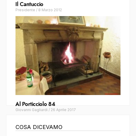
Il Cantuccio
Presidente
/
8 Marzo 2012
Al Porticciolo 84
Giovanni Gagliardi
/
26 Aprile 2017
COSA DICEVAMO