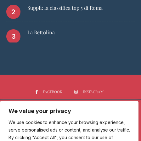
Supplì: la classifica top 5 di Roma
La Bettolina
FACEBOOK
INSTAGRAM
We value your privacy
HOME
CHI SIAMO
PGTOP5
RISTORANTI
VINO
SPIRITS
NEWS
We use cookies to enhance your browsing experience,
serve personalised ads or content, and analyse our traffic.
Passione Gourmet è una testata giornalistica registrata presso il
By clicking "Accept All", you consent to our use of