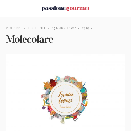
WRITTEN BY
PRESIDENTE
•
27 MARZO 2017
•
13:19
•
Molecolare