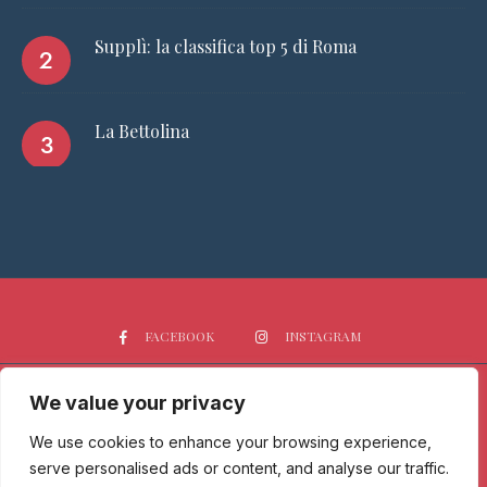
Supplì: la classifica top 5 di Roma
La Bettolina
FACEBOOK
INSTAGRAM
We value your privacy
HOME
CHI SIAMO
PGTOP5
RISTORANTI
VINO
SPIRITS
NEWS
We use cookies to enhance your browsing experience,
serve personalised ads or content, and analyse our traffic.