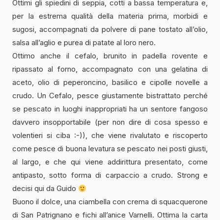
Ottimi gli spiedini di seppia, cotti a bassa temperatura e,
per la estrema qualità della materia prima, morbidi e
sugosi, accompagnati da polvere di pane tostato all’olio,
salsa all’aglio e purea di patate al loro nero.
Ottimo anche il cefalo, brunito in padella rovente e
ripassato al forno, accompagnato con una gelatina di
aceto, olio di peperoncino, basilico e cipolle novelle a
crudo. Un Cefalo, pesce giustamente bistrattato perché
se pescato in luoghi inappropriati ha un sentore fangoso
davvero insopportabile (per non dire di cosa spesso e
volentieri si ciba :-)), che viene rivalutato e riscoperto
come pesce di buona levatura se pescato nei posti giusti,
al largo, e che qui viene addirittura presentato, come
antipasto, sotto forma di carpaccio a crudo. Strong e
decisi qui da Guido
Buono il dolce, una ciambella con crema di squacquerone
di San Patrignano e fichi all’anice Varnelli. Ottima la carta