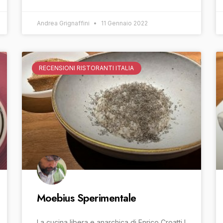
Andrea Grignaffini
11 Gennaio 2022
RECENSIONI RISTORANTI ITALIA
Moebius Sperimentale
La cucina libera e anarchica di Enrico Croatti I