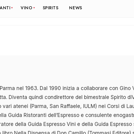
RANTI
VINO
SPIRITS
NEWS
Parma nel 1963. Dal 1990 inizia a collaborare con Gino 
chetta. Diventa quindi condirettore del bimestrale Spirito 
o vari atenei (Parma, San Raffaele, IULM) nei Corsi di 
ella Guida Ristoranti dell’Espresso e consulente enogas
-curatore della Guida Espresso Vini e della Guida Espresso
on libro Nella Dispensa di Don Camillo (Tommasi Editore) 