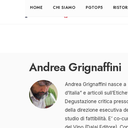
HOME
CHI SIAMO
PGTOP5
RISTO
Andrea Grignaffini
Andrea Grignaffini nasce a 
d’Italia” e articoli sull’Eti
Degustazione critica press
della direzione esecutiva d
studio di fattibilità. E’ co
del Vino (Dalai Editore). C