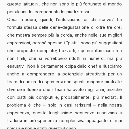
queste latitudini, che non sono le più fortunate al mondo
per alcuni dei componenti dei piatti stessi.
Cosa modera, quindi, l’entusiasmo di chi scrive? La
formula stessa delle cene-degustazione di oltre tre ore,
che mostra sempre più la corda, anche nelle sue migliori
espressioni, perché spesso i “piatti” sono più suggestioni
che proposte compiute; bozzetti, squarci illuminanti ma
non finiti, che si vorrebbero ridotti in numero, ma più
esaustivi. Non è certamente colpa dello chef e riusciamo
anche a comprendere la potenziale attrattività per un
team di cucina di esprimersi con spunti, magari ispirati alle
diverse influenze che il team ha avuto negli anni, anziché
con piatti più compiuti e, probabilmente, più meditati. Il
problema è che – solo in casi rarissimi – nella nostra
esperienza, queste lunghissime sequenze riuscivano a
tradursi in un’esperienza complessiva appagante e mai
noiosa e non è stato questo il caso.