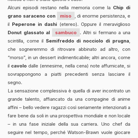
Alcuni episodi restano nella memoria come la
Chip di
grano saraceno con
miso
, di enorme persistenza, e
il
Peperone in dashi
(etereo). Oppure il meraviglioso
Donut glassato al
sambuco
.
Altri si fermano a una
scintilla, come il
Semifreddo di nocciolo di prugna
,
che sogneremmo di ritrovare abbinato ad altro, con
“morso”, in un dessert indimenticabile; altri ancora, come
il
cavolo
dalle (ennesime, nella cena) note affumicate, si
sovrappongono a piatti precedenti senza lasciare il
segno.
La sensazione complessiva è quella di aver incontrato un
grande talento, affiancato da una compagine di anime
affini – bello vedere ragazzi così seriamente intenzionati a
fare bene da soli in una prospettiva mondiale e non locale
– in una fase iniziale della sua carriera. Uno chef da
seguire nel tempo, perché Watson-Brawn vuole giocare