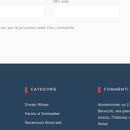
Sito web
owser per la prossima volta che commento.
CATEGORIE
COMMENTI 
Dream Wines
Nomenomen
su
L’
Baracchi, una pas
Parola al Sommelier
bosco, l’Odissey 
Recensioni Ristoranti
Nolan