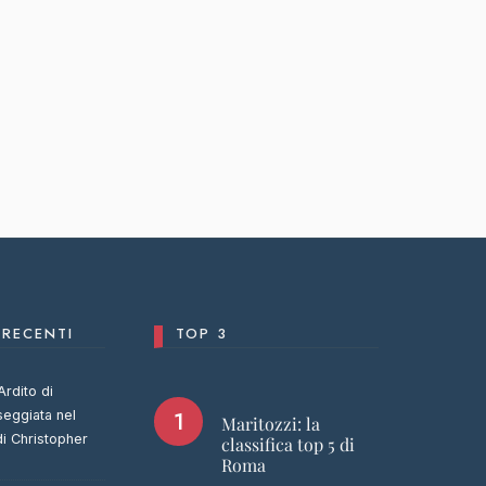
RECENTI
TOP 3
Ardito di
seggiata nel
Maritozzi: la
di Christopher
classifica top 5 di
Roma