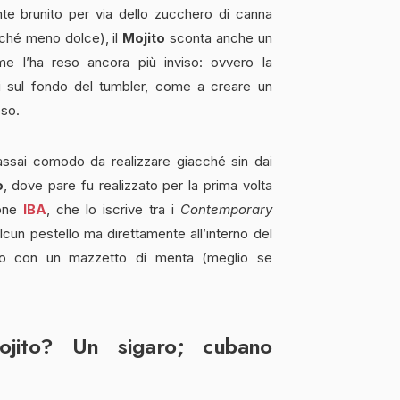
te brunito per via dello zucchero di canna
rché meno dolce), il
Mojito
sconta anche un
me l’ha reso ancora più inviso: ovvero la
ti sul fondo del tumbler, come a creare un
oso.
assai comodo da realizzare giacché sin dai
o
, dove pare fu realizzato per la prima volta
ione
IBA
, che lo iscrive tra i
Contemporary
cun pestello ma direttamente all’interno del
 solo con un mazzetto di menta (meglio se
ojito? Un sigaro; cubano