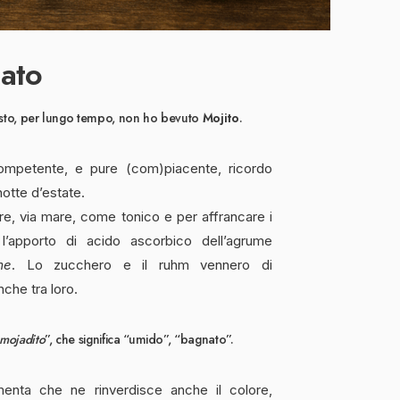
tato
uesto, per lungo tempo, non ho bevuto
Mojito
.
ompetente, e pure (com)piacente, ricordo
notte d’estate.
e, via mare, come tonico e per affrancare i
 l’apporto di acido ascorbico dell’agrume
me
. Lo zucchero e il ruhm vennero di
che tra loro.
mojadito
”, che significa “umido”, “bagnato”.
menta che ne rinverdisce anche il colore,