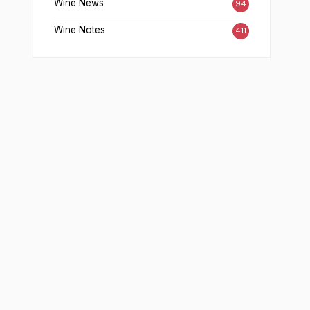
Wine News
94
Wine Notes
411