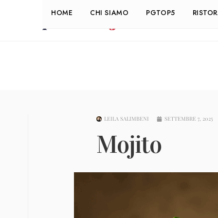
HOME
CHI SIAMO
PGTOP5
RISTO
LEILA SALIMBENI
SETTEMBRE 7, 2025
Mojito