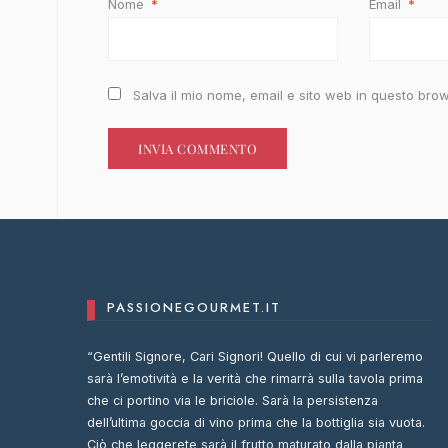
Nome
*
Email
*
Salva il mio nome, email e sito web in questo br
PASSIONEGOURMET.IT
“Gentili Signore, Cari Signori! Quello di cui vi parleremo
sarà l’emotività e la verità che rimarrà sulla tavola prima
che ci portino via le briciole. Sarà la persistenza
dell’ultima goccia di vino prima che la bottiglia sia vuota.
Ciò che leggerete sarà il frutto maturato dalla pianta