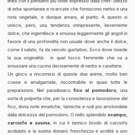
linea con il pensiero più volte espresso dalla chef: utilizzo
di erbe spontanee e ricercate che forniscono nerbo e una
nota vegetale, e dunque amara, al piatto. A questo si
unisce, però, una tendenza onnipresente, lievemente
dolce, che ingentilisce e smussa leggermente gli angoli in
favore di una profondità non usuale dove anche il dolce,
come il salato, fa da veicolo gustativo. Ecco dove risiede
la sua originalità: in quel tocco femminile che va a
smussare una cucina decisamente di nerbo e carattere.
Un gioco a rincorrersi di queste due anime, molto ben
coese e amalgamate, riscontrabile in quasi tutte le
preparazioni. Nel paradisiaco
fico al pomodoro
, una
sorta di polpetta che, per la consistenza e lavorazione del
fico, dona note ematiche, tanniche e rudi poi arrotondate
dalla dolcezza del pomodoro. O nello splendido
scampo,
carciofo e susina
, in cui il tannico brodo di carciofo
acidulato e la susina donano freschezza e acidità a uno