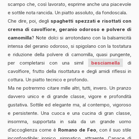
scampo che, così lavorato, esprime anche una piacevole
e sottile nota rancida. Un piatto assoluto, da fondoscala.
Che dire, poi, degli
spaghetti spezzati e risottati con
crema di cavolfiore, geranio odoroso e polvere di
camomilla
? Note dolci si arrotondano con la balsamicità
intensa del geranio odoroso, si spigolano con la tostatura
e riduzione della polvere di camomilla, quasi pungente,
per completarsi con una simil
besciamella
di
cavolfiore, frutto della risottatura e degli amidi riflessi in
cottura. Un piatto tecnico e profondo.
Ma ne potremmo citare mille altri, tutti, invero. Un pranzo
davvero unico e di grande classe, vigore e profondità
gustativa. Sottile ed elegante ma, al contempo, vigoroso
e persistente. Una cuoca e una cucina di gran classe,
insomma, supportata in sala da un grande uomo
d’accoglienza come è
Romano de Feo
, con il suo stile
inconfondibile: ironico, simpatico, attraente. Capace di