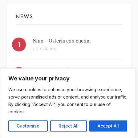
NEWS
Nino – Osteria con cucina
3 LUGLIO 2025
A Milano riapre la storica Taverna
Moriggi
We value your privacy
17 SETTEMBRE 2018
We use cookies to enhance your browsing experience,
serve personalised ads or content, and analyse our traffic.
By clicking "Accept All", you consent to our use of
Intervista a Mattia Pecis
cookies.
13 OTTOBRE 2024
Customise
Reject All
Accept All
Locanda Piera