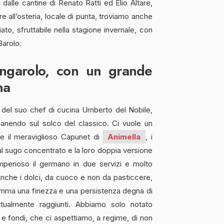
dalle cantine di Renato Ratti ed Elio Altare,
ltre all’osteria, locale di punta, troviamo anche
iato, sfruttabile nella stagione invernale, con
Barolo.
langarolo, con un grande
na
 del suo chef di cucina Umberto del Nobile,
manendo sul solco del classico. Ci vuole un
me il meraviglioso Capunet di
Animella
, i
n al sugo concentrato e la loro doppia versione
Imperioso il germano in due servizi e molto
anche i dolci, da cuoco e non da pasticcere,
nsomma una finezza e una persistenza degna di
attualmente raggiunti. Abbiamo solo notato
i e fondi, che ci aspettiamo, a regime, di non