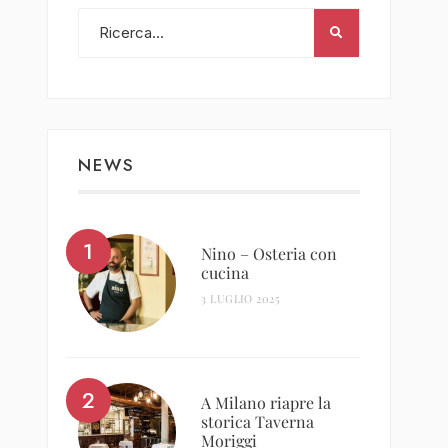
NEWS
Nino – Osteria con
cucina
3 LUGLIO 2025
A Milano riapre la
storica Taverna
Moriggi