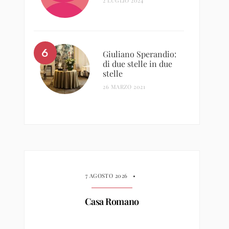
2 LUGLIO 2024
Giuliano Sperandio:
di due stelle in due
stelle
26 MARZO 2021
7 AGOSTO 2026
•
Casa Romano