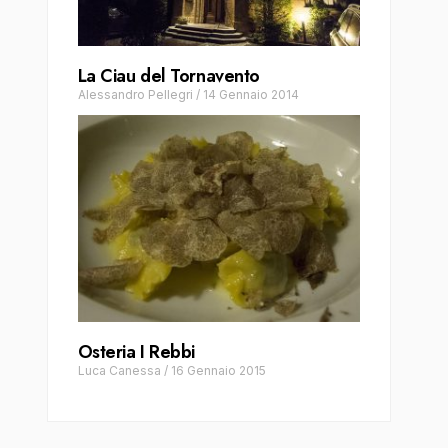
La Ciau del Tornavento
Alessandro Pellegri
/
14 Gennaio 2014
Osteria I Rebbi
Luca Canessa
/
16 Gennaio 2015