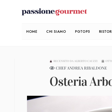
HOME
CHI SIAMO
PGTOP5
RISTO
RECENSITO DA
ALBERTO CAUZZI
OTTO
CHEF ANDREA RIBALDONE
Osteria Arb