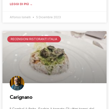
LEGGI DI PIÙ →
Alfonso Isinelli
5 Dicembre 2023
RECENSIONI RISTORANTI ITALIA
Carignano
ll Combal è finito, Scabin è tornato Gli ultimi tempi del