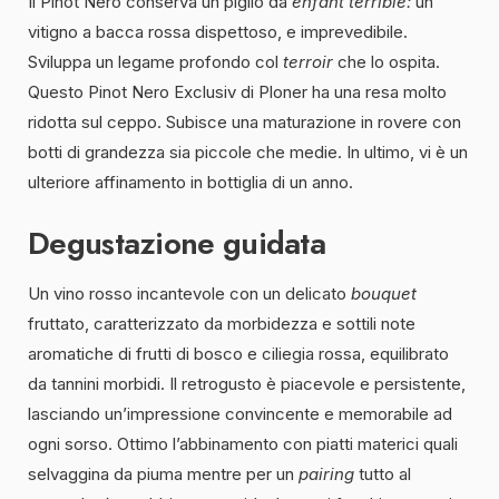
Il Pinot Nero conserva un piglio da
enfant terrible:
un
vitigno a bacca rossa dispettoso, e imprevedibile.
Sviluppa un legame profondo col
terroir
che lo ospita.
Questo Pinot Nero Exclusiv di Ploner ha una resa molto
ridotta sul ceppo. Subisce una maturazione in rovere con
botti di grandezza sia piccole che medie. In ultimo, vi è un
ulteriore affinamento in bottiglia di un anno.
Degustazione guidata
Un vino rosso incantevole con un delicato
bouquet
fruttato, caratterizzato da morbidezza e sottili note
aromatiche di frutti di bosco e ciliegia rossa, equilibrato
da tannini morbidi. Il retrogusto è piacevole e persistente,
lasciando un’impressione convincente e memorabile ad
ogni sorso. Ottimo l’abbinamento con piatti materici quali
selvaggina da piuma mentre per un
pairing
tutto al