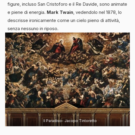
figure, incluso San Cristoforo e il Re Davide, sono animate
e piene di energia.
Mark Twain
, vedendolo nel 1878, lo
descrisse ironicamente come un cielo pieno di attività,
senza nessuno in riposo.
Il Paradiso- Jacopo Tintoretto