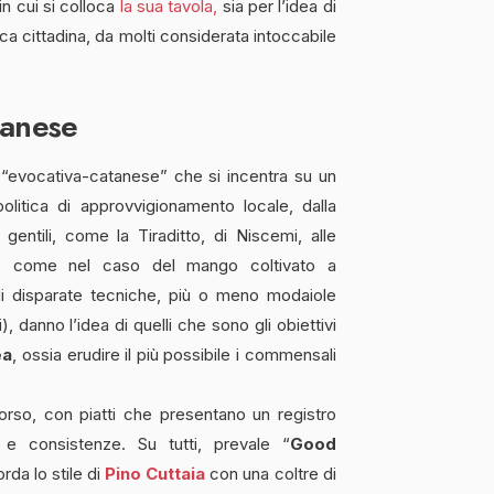
in cui si colloca
la sua tavola,
sia per l’idea di
ca cittadina, da molti considerata intoccabile
tanese
“evocativa-catanese” che si incentra su un
olitica di approvvigionamento locale, dalla
i gentili, come la Tiraditto, di Niscemi, alle
ola, come nel caso del mango coltivato a
 di disparate tecniche, più o meno modaiole
, danno l’idea di quelli che sono gli obiettivi
ea
, ossia erudire il più possibile i commensali
corso, con piatti che presentano un registro
i e consistenze. Su tutti, prevale “
Good
orda lo stile di
Pino Cuttaia
con una coltre di