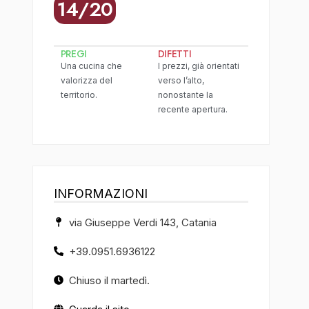
14/20
PREGI
DIFETTI
Una cucina che
I prezzi, già orientati
valorizza del
verso l’alto,
territorio.
nonostante la
recente apertura.
INFORMAZIONI
via Giuseppe Verdi 143, Catania
+39.0951.6936122
Chiuso il martedì.