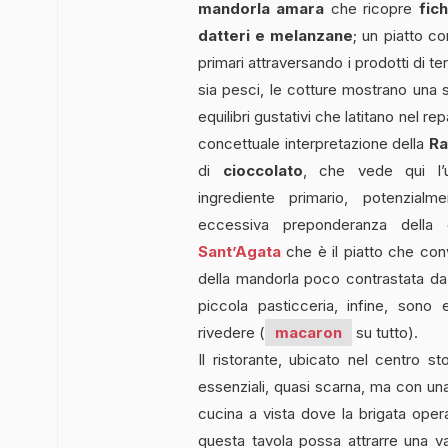
mandorla amara
che ricopre
fic
datteri e melanzane
; un piatto co
primari attraversando i prodotti di ter
sia pesci, le cotture mostrano una
equilibri gustativi che latitano nel re
concettuale interpretazione della
Ra
di
cioccolato
, che vede qui l’u
ingrediente primario, potenzial
eccessiva preponderanza della
Sant’Agata
che è il piatto che co
della mandorla poco contrastata da
piccola pasticceria, infine, son
rivedere (
macaron
su tutto).
Il ristorante, ubicato nel centro st
essenziali, quasi scarna, ma con una
cucina a vista dove la brigata oper
questa tavola possa attrarre una va