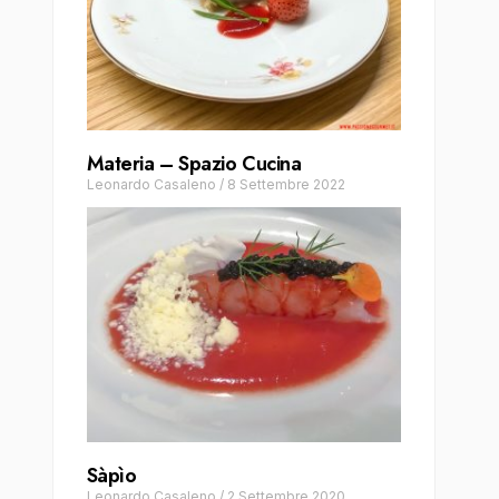
Materia – Spazio Cucina
Leonardo Casaleno
/
8 Settembre 2022
Sàpìo
Leonardo Casaleno
/
2 Settembre 2020