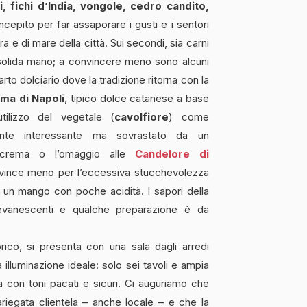
hi, fichi d’India, vongole, cedro candito,
ncepito per far assaporare i gusti e i sentori
ra e di mare della città. Sui secondi, sia carni
 solida mano; a convincere meno sono alcuni
parto dolciario dove la tradizione ritorna con la
ma di Napoli
, tipico dolce catanese a base
tilizzo del vegetale (
cavolfiore
) come
mente interessante ma sovrastato da un
 crema o l’omaggio alle
Candelore di
nvince meno per l’eccessiva stucchevolezza
 un mango con poche acidità. I sapori della
o evanescenti e qualche preparazione è da
orico, si presenta con una sala dagli arredi
 illuminazione ideale: solo sei tavoli e ampia
a con toni pacati e sicuri. Ci auguriamo che
riegata clientela – anche locale – e che la