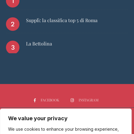
Supplì: la classifica top 5 di Roma
La Bettolina
FACEBOOK
INSTAGRAM
We value your privacy
HOME
CHI SIAMO
PGTOP5
RISTORANTI
VINO
SPIRITS
NEWS
We use cookies to enhance your browsing experience,