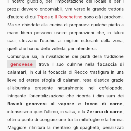
Il nostro giudizio, per l’impostazione del locale e per i
prezzi davvero encomiabili, vira verso la grande trattoria
d’autore di cui
Trippa
e
Il Ronchettino
sono già i prodromi.
Ma se chiedete alla cucina di prepararvi qualche piatto a
mano libera possono uscire preparazioni che, in taluni
casi, strizzano l’occhio ai migliori ristoranti della zona,
quelli che hanno delle velleità, per intenderci.
Comunque sia, la rivisitazione dei piatti della tradizione
genovese
trova il suo culmine nella
focaccia di
calamari
, in cui la focaccia di Recco trasfigura in una
lieve ed eterea sfoglia di calamari, resa elastica grazie
all’albumina presente naturalmente nel cefalopode.
Intrigante l’orientalizzazione che ricorda i dim sum dei
Ravioli genovesi al vapore e tocco di carne
,
intensissimo quest’ultimo, in salsa, e la
Zeraria di carne
,
ottimo punto di congiunzione tra la millefoglie e la terrina.
Maggiore rifinitura la meritano gli spaghetti, penalizzati