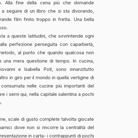
no. Alla fine della cena più che domande
 a seguire di un libro che si sta divorando,
ande film finito troppo in fretta. Una bella
sso.
ta a queste latitudini, che sovrintende ogni
 alla perfezione perseguita con caparbietà,
o metodo, al punto che quando qualcosa non
e una mera questione di tempo. In cucina,
Giovanni e Isabella Potì, sono innanzitutto
ro in giro per il mondo in quella vertigine di
ci consumata nelle cucine più importanti del
re i semi qui, nella capitale salentina a pochi
.
ie, scale di gusto complete talvolta giocate
amici dove non si rincorre la centralità del
esentazione in carta- i contrappunti di pochi