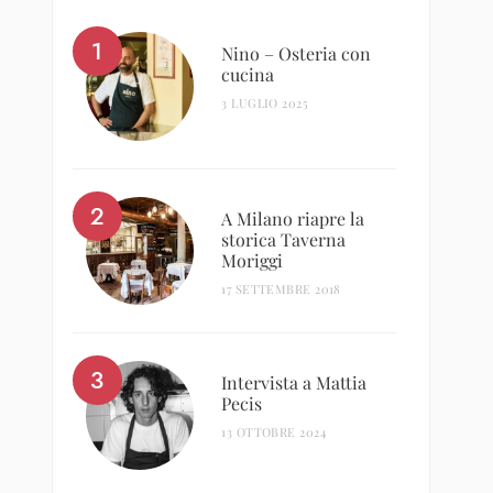
Nino – Osteria con
cucina
3 LUGLIO 2025
A Milano riapre la
storica Taverna
Moriggi
17 SETTEMBRE 2018
Intervista a Mattia
Pecis
13 OTTOBRE 2024