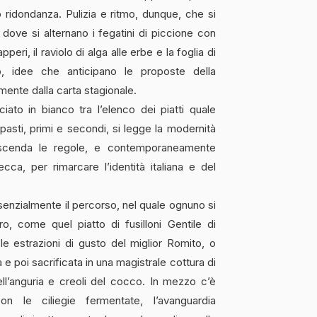
 ridondanza. Pulizia e ritmo, dunque, che si
, dove si alternano i fegatini di piccione con
pperi, il raviolo di alga alle erbe e la foglia di
, idee che anticipano le proposte della
mente dalla carta stagionale.
iato in bianco tra l’elenco dei piatti quale
ipasti, primi e secondi, si legge la modernità
rascenda le regole, e contemporaneamente
cca, per rimarcare l’identità italiana e del
essenzialmente il percorso, nel quale ognuno si
o, come quel piatto di fusilloni Gentile di
le estrazioni di gusto del miglior Romito, o
ia e poi sacrificata in una magistrale cottura di
ell’anguria e creoli del cocco. In mezzo c’è
con le ciliegie fermentate, l’avanguardia