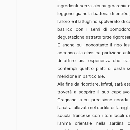
ingredienti senza alcuna gerarchia o
leggono già nella batteria di entrèe
l’alloro e il lattughino spolverato di ca
basilico con i semi di pomodoro
degustazione estratte tutte rigorosa
E anche qui, nonostante il rigo lasc
accenno alla classica partizione ant
di offrire una esperienza che t
contempli quattro piatti di pasta se
meridione in particolare.
Alla fine da ricordare, infatti, sarà 
troverà a scoprire il suo capolavor
Gragnano la cui precisione ricorda 
l’anatra, allevata nel cortile di famigl
scuola francese con i toni locali d
l’anima orientale nella sardina 