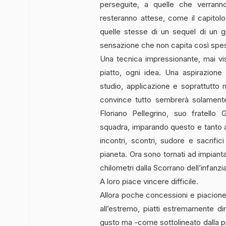
perseguite, a quelle che verran
resteranno attese, come il capitolo
quelle stesse di un sequel di un gr
sensazione che non capita così spe
Una tecnica impressionante, mai vis
piatto, ogni idea. Una aspirazione
studio, applicazione e soprattutt
convince tutto sembrerà solament
Floriano Pellegrino, suo fratello 
squadra, imparando questo e tanto alt
incontri, scontri, sudore e sacrifi
pianeta. Ora sono tornati ad impianta
chilometri dalla Scorrano dell’infanzia
A loro piace vincere difficile.
Allora poche concessioni e piacioner
all’estremo, piatti estremamente din
gusto ma -come sottolineato dalla pr