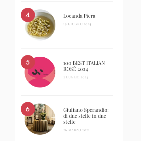
Locanda Piera
19 GIUGNO 2024
100 BEST ITALIAN
ROSÈ 2024
2 LUGLIO 2024
Giuliano Sperandio:
di due stelle in due
stelle
26 MARZO 2021