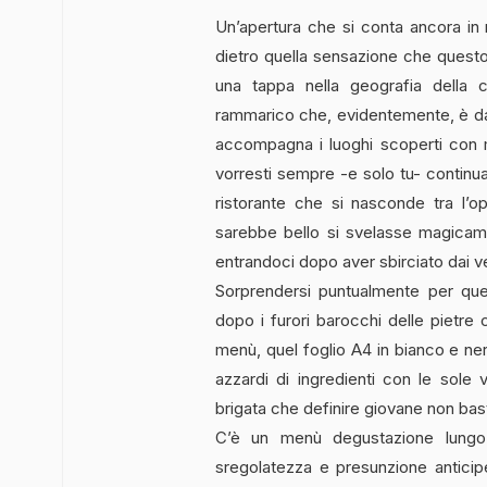
Un’apertura che si conta ancora in 
dietro quella sensazione che questo
una tappa nella geografia della 
rammarico che, evidentemente, è da 
accompagna i luoghi scoperti con 
vorresti sempre -e solo tu- continua
ristorante che si nasconde tra l’o
sarebbe bello si svelasse magicam
entrandoci dopo aver sbirciato dai ve
Sorprendersi puntualmente per quel
dopo i furori barocchi delle pietre
menù, quel foglio A4 in bianco e n
azzardi di ingredienti con le sole 
brigata che definire giovane non bast
C’è un menù degustazione lungo 
sregolatezza e presunzione anticiper