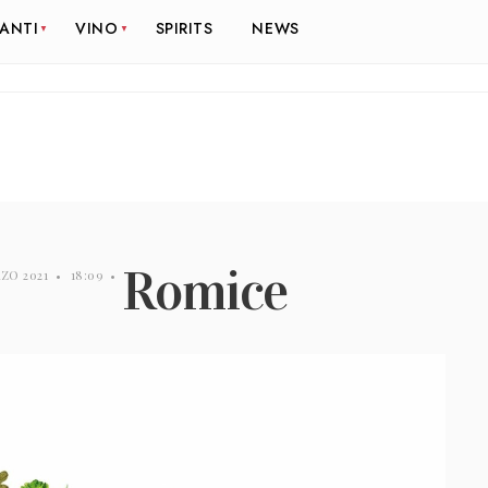
RANTI
VINO
SPIRITS
NEWS
Romice
RZO 2021
•
18:09
•