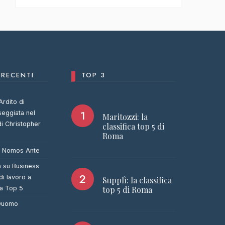
RECENTI
TOP 3
Ardito di
seggiata nel
Maritozzi: la
di Christopher
classifica top 5 di
Roma
u
Nomos Ante
a
su
Business
di lavoro a
Supplì: la classifica
ca Top 5
top 5 di Roma
 Duomo