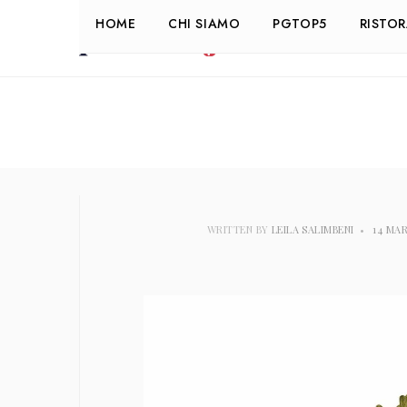
HOME
CHI SIAMO
PGTOP5
RISTO
WRITTEN BY
LEILA SALIMBENI
•
14 MA