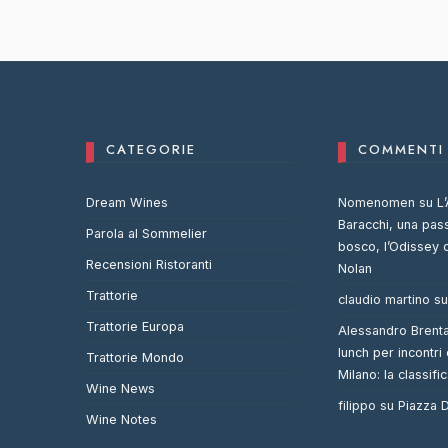
CATEGORIE
COMMENTI 
Dream Wines
Nomenomen
su
L’
Baracchi, una pas
Parola al Sommelier
bosco, l’Odissey 
Recensioni Ristoranti
Nolan
Trattorie
claudio martino
s
Trattorie Europa
Alessandro Brent
lunch per incontri 
Trattorie Mondo
Milano: la classifi
Wine News
filippo
su
Piazza
Wine Notes