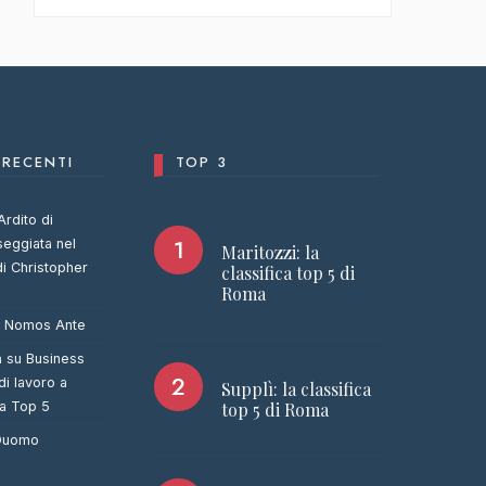
RECENTI
TOP 3
Ardito di
seggiata nel
Maritozzi: la
di Christopher
classifica top 5 di
Roma
u
Nomos Ante
a
su
Business
di lavoro a
Supplì: la classifica
ca Top 5
top 5 di Roma
 Duomo