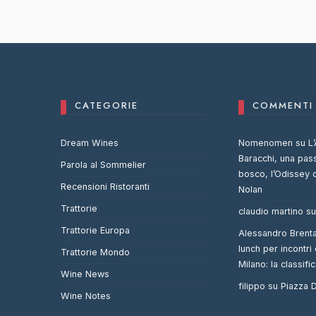
CATEGORIE
COMMENTI 
Dream Wines
Nomenomen
su
L’
Baracchi, una pas
Parola al Sommelier
bosco, l’Odissey 
Recensioni Ristoranti
Nolan
Trattorie
claudio martino
s
Trattorie Europa
Alessandro Brent
lunch per incontri 
Trattorie Mondo
Milano: la classifi
Wine News
filippo
su
Piazza
Wine Notes