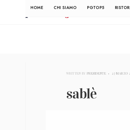
HOME
CHI SIAMO
PGTOP5
RISTO
WRITTEN BY
PRESIDENTE
•
27 MARZO 
sablè