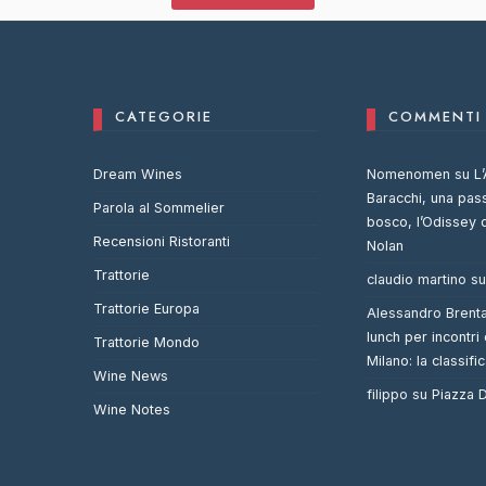
CATEGORIE
COMMENTI 
Dream Wines
Nomenomen
su
L’
Baracchi, una pas
Parola al Sommelier
bosco, l’Odissey 
Recensioni Ristoranti
Nolan
Trattorie
claudio martino
s
Trattorie Europa
Alessandro Brent
lunch per incontri 
Trattorie Mondo
Milano: la classifi
Wine News
filippo
su
Piazza
Wine Notes