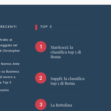
RECENTI
TOP 3
Ardito di
seggiata nel
Maritozzi: la
di Christopher
classifica top 5 di
Roma
u
Nomos Ante
a
su
Business
di lavoro a
Supplì: la classifica
ca Top 5
top 5 di Roma
 Duomo
La Bettolina